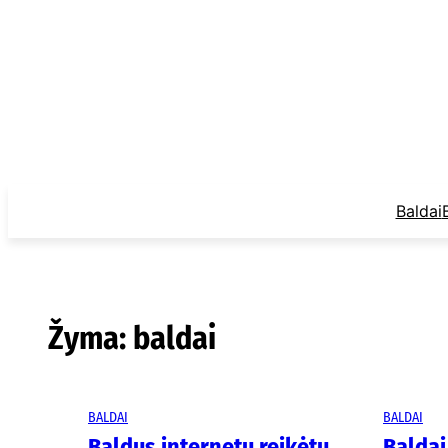
Eiti
prie
turinio
Baldai
Žyma:
baldai
BALDAI
BALDAI
Baldus internetu reikėtų
Balda