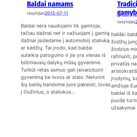
Baldai namams
Tradic
gamyb
rasytojas
2015-07-11
rasytojas
Baldai nėra naudojami tik gamtoje,
tačiau dažnai net ir važiuojant į gamtą
Itališki ba
dažnai įsidedame į automobilį staliuką
žodžių jung
ar kėdžių. Tai įrodo, kad baldai
žodzius mi
suteikia patogumo ir jie yra vienas iš
rafinuoti, 
būtiniausių dalykų mūsų gyvenime.
privatūs na
Turbūt retas asmuo gali įsivaizduoti
aristokratiš
gyvenimą be lovos ar stalo. Neturint
įrodymų, ka
šių baldų bandome juos pakeisti, lovas
amžiuje Eu
į čiužinius, o staliukus…
baldai iš It
puošė turti
užsakymai 