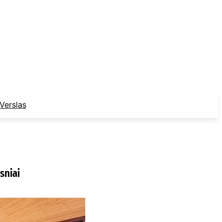
Verslas
sniai
ur nusipirkti
edines žaliuzes