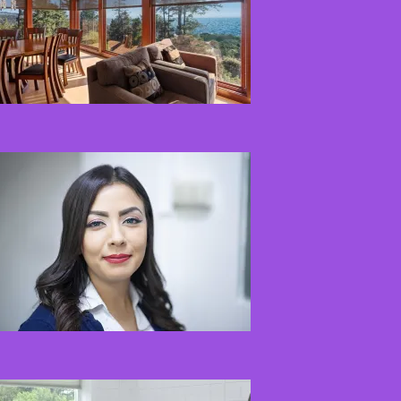
Kaip miegamojo
atmosfera veikia odos
senėjimą?
2026-06-01
Kaip įsirengti