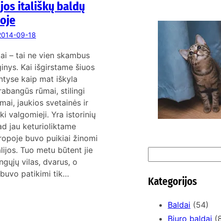
ijos itališkų baldų
oje
K
2014-09-18
n
ldai – tai ne vien skambus
inys. Kai išgirstame šiuos
ntyse kaip mat iškyla
prabangūs rūmai, stilingi
mai, jaukios svetainės ir
ki valgomieji. Yra istorinių
d jau keturioliktame
ropoje buvo puikiai žinomi
alijos. Tuo metu būtent jie
S
ngųjų vilas, dvarus, o
e
buvo patikimi tik…
a
Kategorijos
r
c
Baldai
(54)
h
Biuro baldai
(8