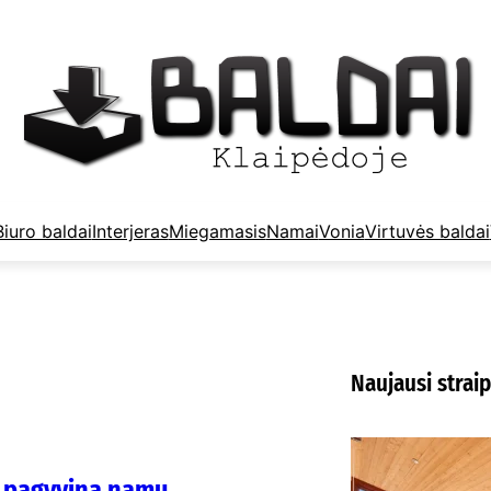
Biuro baldai
Interjeras
Miegamasis
Namai
Vonia
Virtuvės baldai
Naujausi straip
K
m
i pagyvina namų