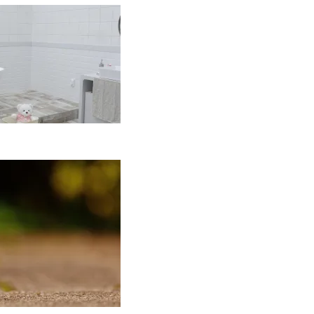
aip įsirengti
ritaikytą neįgaliojo
ežimėliui vonią?
2026-05-12
Keramika
asdienybėje: kaip
ankų darbo indai
eičia požiūrį į namų
stetiką
2026-04-02