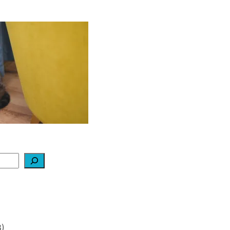
ą daryti, kad katė
edraskytų tapetų?
2026-02-07
)