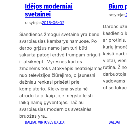
Idėjos moderniai
Biuro
svetainei
rasytojas
rasytojas
2016-06-02
Darbas uži
kasdienio la
Šiandienos žmogui svetainė yra bene
ar protinis.
svarbiausias kambarys namuose. Po
kurių įmonė
darbo grįžus namo jam turi būti
keisti darb
sukurta patogi erdvė trumpam prigulti
vieta), vie
ir atsikvėpti. Vyresnės kartos
rutina. Žino
žmonėms toks atokvėpis neatsiejamas
darbuotoja
nuo televizijos žiūrėjimo, o jaunesni
vadovams yr
dažniau renkasi prisėsti prie
ofiso lokac
kompiuterio. Kiekviena svetainė
atrodo taip, kaip joje mėgsta leisti
laiką namų gyventojas. Tačiau
svarbiausias modernios svetainės
bruožas yra…
BALDAI
, 
VIRTUVĖS BALDAI
BALDAI