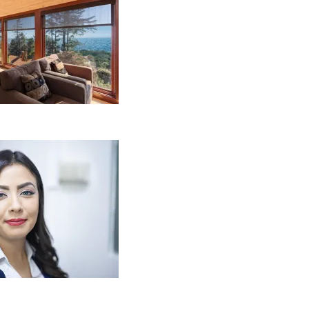
laipėdoje?
2026-08-01
Kaip miegamojo
tmosfera veikia odos
enėjimą?
2026-06-01