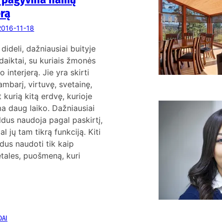
K
erą
2016-11-18
 dideli, dažniausiai buityje
aiktai, su kuriais žmonės
 interjerą. Jie yra skirti
ambarį, virtuvę, svetainę,
t kurią kitą erdvę, kurioje
a daug laiko. Dažniausiai
a
dus naudoja pagal paskirtį,
s
al jų tam tikrą funkciją. Kiti
dus naudoti tik kaip
etales, puošmeną, kuri
DAI