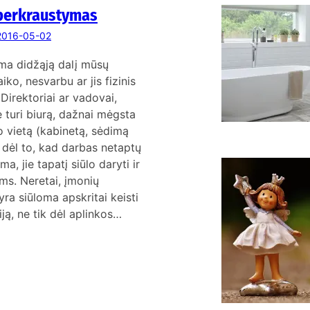
 perkraustymas
K
p
2016-05-02
v
ma didžąją dalį mūsų
iko, nesvarbu ar jis fizinis
 Direktoriai ar vadovai,
 turi biurą, dažnai mėgsta
o vietą (kabinetą, sėdimą
n dėl to, kad darbas netaptų
ma, jie tapatį siūlo daryti ir
ms. Neretai, įmonių
k
r
a siūloma apskritai keisti
k
iją, ne tik dėl aplinkos…
e