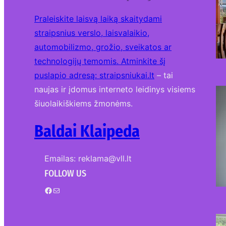
Praleiskite laisvą laiką skaitydami
straipsnius verslo, laisvalaikio,
automobilizmo, grožio, sveikatos ar
technologijų temomis. Atminkite šį
puslapio adresą:
straipsniukai.lt
– tai
naujas ir įdomus interneto leidinys visiems
šiuolaikiškiems žmonėms.
Baldai Klaipeda
Emailas: reklama@vll.lt
FOLLOW US
Facebook
Mail