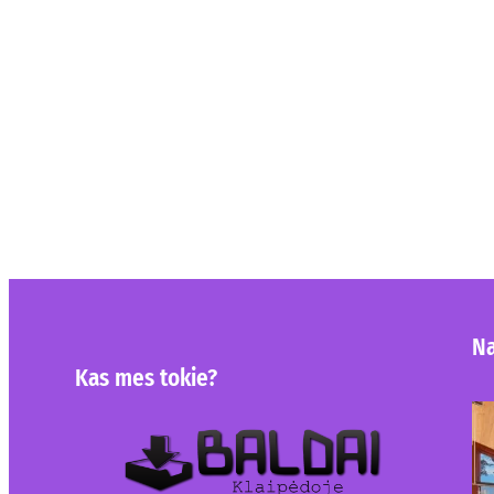
Na
Kas mes tokie?