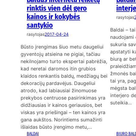
rinktis vien dėl gero
interj
kainos ir kokybės
rasytojas
santykio
Baldai – tai
rasytojas
2017-04-24
naudojami d
sukuria savo
Būsto įrengimas šiuo metu daugeliui
apstatyti k
gyventojų atsieina ne pigiai, tačiau
biurą ar be
nekilnojamo turto ekspertai pabrėžia,
praleidžiam
kad neretai daromos itin grubios
žmonės bal
klaidos renkantis baldų, medžiagų bei
tai yra, pag
dekoracijų pardavėjus. Daugeliui
mėgsta bal
atrodo, kad labiausiai žinomuose
interjero d
prekybos centruose pasirinkimas yra
suteikia…
didžiausias ir kainos geriausios, bet
viskas yra priešingai – ten kainos yra
gana aukštos. Norintiems sumažinti
išlaidas būsto įrengimo metu,…
BALDAI
BIURO BAL