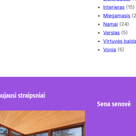
Interjeras
(15)
Miegamasis
(2
Namai
(24)
Verslas
(5)
Virtuvės balda
Vonia
(5)
ujausi straipsniai
Sena senovė
Kur nusipirkti medines
žaliuzes Klaipėdoje?
2026-08-01