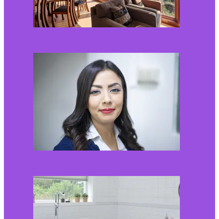
Kaip miegamojo
atmosfera veikia odos
senėjimą?
2026-06-01
Kaip įsirengti pritaikytą
neįgaliojo vežimėliui
vonią?