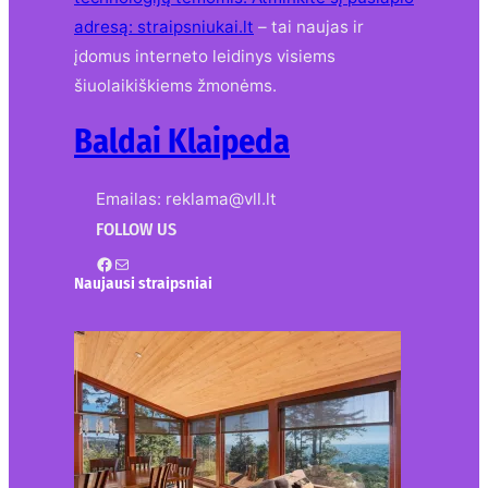
adresą:
straipsniukai.lt
– tai naujas ir
įdomus interneto leidinys visiems
šiuolaikiškiems žmonėms.
Baldai Klaipeda
Emailas: reklama@vll.lt
FOLLOW US
Facebook
Mail
Naujausi straipsniai
Kur nusipirkti medines
žaliuzes Klaipėdoje?
2026-08-01