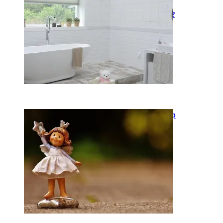
Kaip įsirengti pritaikytą
neįgaliojo vežimėliui vonią?
2026-05-12
Keramika kasdienybėje: kaip
rankų darbo indai keičia
požiūrį į namų estetiką
2026-04-02