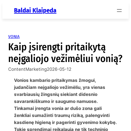
Eiti
Baldai Klaipeda
prie
turinio
VONIA
Kaip įsirengti pritaikytą
neįgaliojo vežimėliui vonią?
ContentMarketing
2026-05-12
Vonios kambario pritaikymas žmogui,
judančiam neįgaliojo vežimėliu, yra vienas
svarbiausių žingsnių siekiant didesnio
savarankiškumo ir saugumo namuose.
Tinkamai įrengta vonia ar dušo zona gali
ženkliai sumažinti traumų riziką, palengvinti
kasdienę higieną ir pagerinti gyvenimo kokybę.
Tokie sprendimai reikalauja ne tik techninio