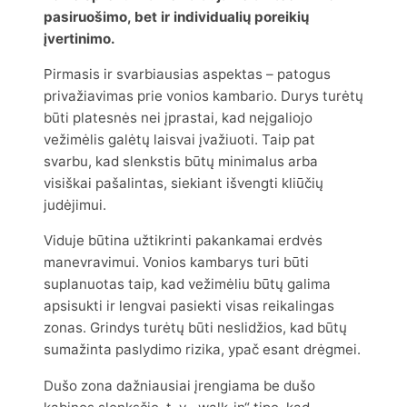
pasiruošimo, bet ir individualių poreikių
įvertinimo.
Pirmasis ir svarbiausias aspektas – patogus
privažiavimas prie vonios kambario. Durys turėtų
būti platesnės nei įprastai, kad neįgaliojo
vežimėlis galėtų laisvai įvažiuoti. Taip pat
svarbu, kad slenkstis būtų minimalus arba
visiškai pašalintas, siekiant išvengti kliūčių
judėjimui.
Viduje būtina užtikrinti pakankamai erdvės
manevravimui. Vonios kambarys turi būti
suplanuotas taip, kad vežimėliu būtų galima
apsisukti ir lengvai pasiekti visas reikalingas
zonas. Grindys turėtų būti neslidžios, kad būtų
sumažinta paslydimo rizika, ypač esant drėgmei.
Dušo zona dažniausiai įrengiama be dušo