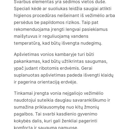
Svarbus elementas yra sėdimos vietos duše.
Speciali kėdė ar suoliukas leidžia saugiai atlikti
higienos procedūras neišeinant iš vežimėlio arba
persėdus be papildomos rizikos. Taip pat
rekomenduojama įrengti lengvai pasiekiamus
maišytuvus ir reguliuojamą vandens
temperatūrą, kad būtų išvengta nudegimų.
Apšvietimas vonios kambaryje turi būti
pakankamas, kad būtų užtikrintas saugumas,
ypač judant ribotomis erdvėmis. Gerai
suplanuotas apšvietimas padeda išvengti klaidų
ir pagerina orientaciją erdvėje.
Tinkamai įrengta vonia neįgaliojo vežimėlio
naudotojui suteikia daugiau savarankiškumo ir
sumažina priklausomybę nuo kitų žmonių
pagalbos. Tai svarbi kasdienio gyvenimo
kokybės dalis, kuri gali ženkliai pagerinti
komfortą ir saugumą namuose.