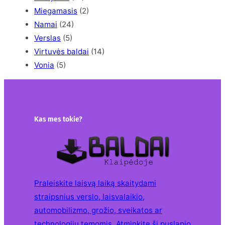
Miegamasis
(2)
Namai
(24)
Verslas
(5)
Virtuvės baldai
(14)
Vonia
(5)
Kas mes tokie?
Praleiskite laisvą laiką skaitydami
straipsnius verslo, laisvalaikio,
automobilizmo, grožio, sveikatos ar
technologijų temomis. Atminkite šį puslapio