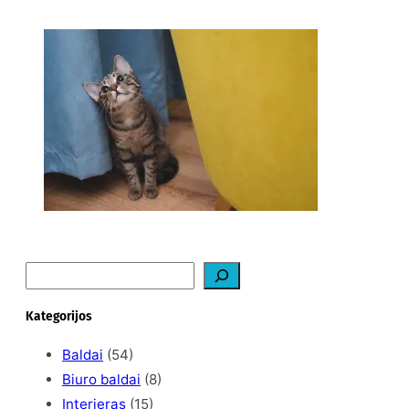
Ką daryti, kad katė
nedraskytų tapetų?
2026-02-07
S
e
a
Kategorijos
r
c
Baldai
(54)
h
Biuro baldai
(8)
Interjeras
(15)