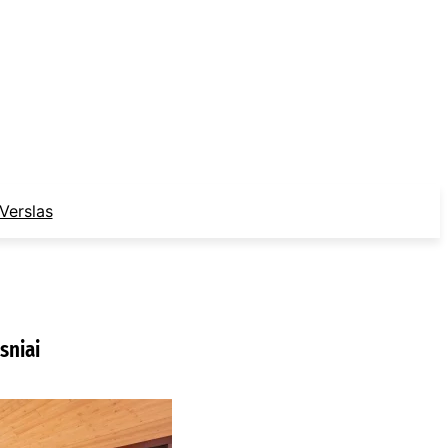
Verslas
sniai
ur nusipirkti
edines žaliuzes