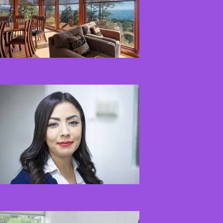
Kaip miegamojo
atmosfera veikia odos
senėjimą?
2026-06-01
Kaip įsirengti