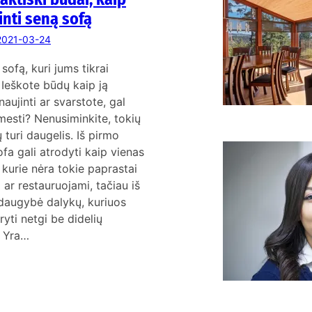
K
inti seną sofą
2021-03-24
 sofą, kuri jums tikrai
 Ieškote būdų kaip ją
naujinti ar svarstote, gal
mesti? Nenusiminkite, tokių
turi daugelis. Iš pirmo
ofa gali atrodyti kaip vienas
a
, kurie nėra tokie paprastai
s
 ar restauruojami, tačiau iš
 daugybė dalykų, kuriuos
ryti netgi be didelių
. Yra…