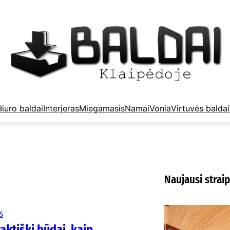
Biuro baldai
Interjeras
Miegamasis
Namai
Vonia
Virtuvės baldai
Naujausi straip
K
S
m
raktiški būdai, kaip