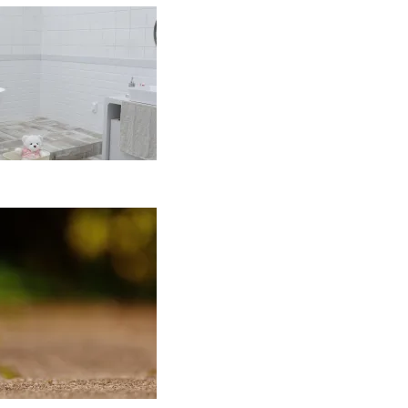
aip įsirengti
ritaikytą neįgaliojo
ežimėliui vonią?
2026-05-12
Keramika
asdienybėje: kaip
ankų darbo indai
eičia požiūrį į namų
stetiką
2026-04-02