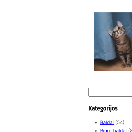
K
n
S
e
a
Kategorijos
r
c
Baldai
(54)
h
Biuro baldai
(8