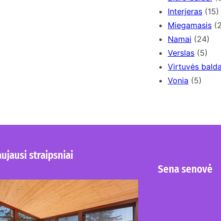
Interjeras
(15)
Miegamasis
(2
Namai
(24)
Verslas
(5)
Virtuvės balda
Vonia
(5)
ujausi straipsniai
Sena senovė
Kur nusipirkti medines
žaliuzes Klaipėdoje?
2026-08-01