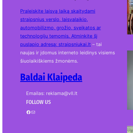
Praleiskite laisvą laiką skaitydami
straipsnius verslo, laisvalaikio,
automobilizmo, grožio, sveikatos ar
technologijų temomis. Atminkite šį
puslapio adresą:
straipsniukai.lt
– tai
naujas ir įdomus interneto leidinys visiems
šiuolaikiškiems žmonėms.
Baldai Klaipeda
Emailas: reklama@vll.lt
FOLLOW US
Facebook
Mail