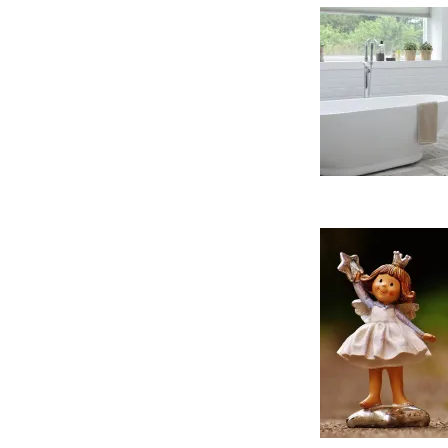
K
p
v
k
r
k
e