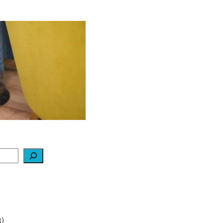
ą daryti, kad katė
edraskytų tapetų?
2026-02-07
)