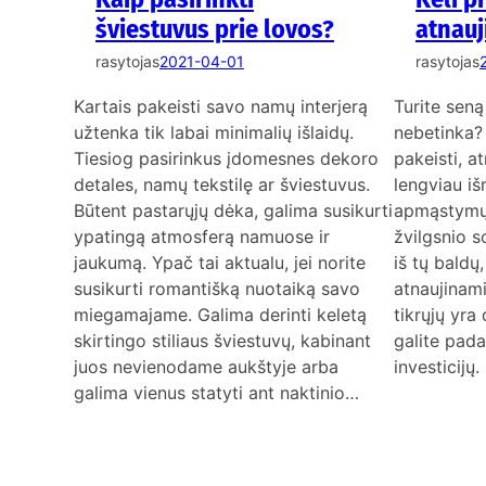
šviestuvus prie lovos?
atnauj
rasytojas
2021-04-01
rasytojas
Kartais pakeisti savo namų interjerą
Turite seną
užtenka tik labai minimalių išlaidų.
nebetinka?
Tiesiog pasirinkus įdomesnes dekoro
pakeisti, at
detales, namų tekstilę ar šviestuvus.
lengviau iš
Būtent pastarųjų dėka, galima susikurti
apmąstymų 
ypatingą atmosferą namuose ir
žvilgsnio s
jaukumą. Ypač tai aktualu, jei norite
iš tų baldų
susikurti romantišką nuotaiką savo
atnaujinami
miegamajame. Galima derinti keletą
tikrųjų yra
skirtingo stiliaus šviestuvų, kabinant
galite pada
juos nevienodame aukštyje arba
investicijų
galima vienus statyti ant naktinio…