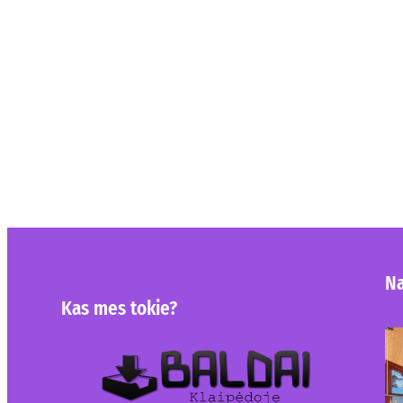
Na
Kas mes tokie?