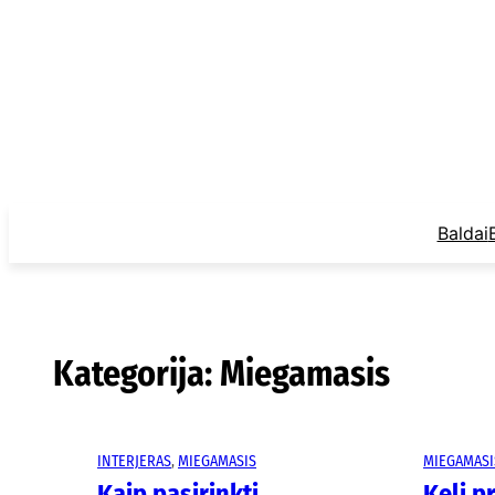
Eiti
prie
turinio
Baldai
Kategorija:
Miegamasis
INTERJERAS
, 
MIEGAMASIS
MIEGAMASI
Kaip pasirinkti
Keli p