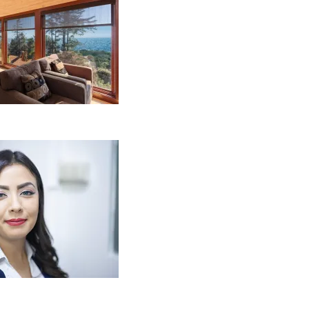
laipėdoje?
2026-08-01
Kaip miegamojo
tmosfera veikia odos
enėjimą?
2026-06-01