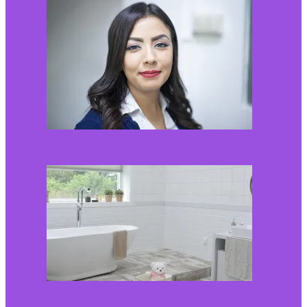
Kaip miegamojo
atmosfera veikia odos
senėjimą?
2026-06-01
Kaip įsirengti pritaikytą
neįgaliojo vežimėliui
vonią?
2026-05-12