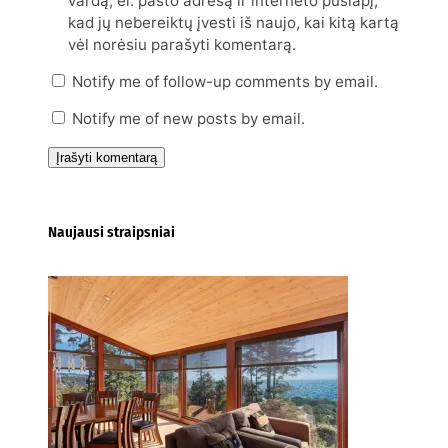
vardą, el. pašto adresą ir interneto puslapį,
kad jų nebereiktų įvesti iš naujo, kai kitą kartą
vėl norėsiu parašyti komentarą.
Notify me of follow-up comments by email.
Notify me of new posts by email.
Naujausi straipsniai
Kur nusipirkti medines
žaliuzes Klaipėdoje?
2026-08-01