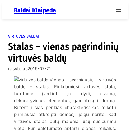
Eiti
Baldai Klaipeda
prie
turinio
VIRTUVĖS BALDAI
Stalas – vienas pagrindinių
virtuvės baldų
rasytojas
2016-07-21
Vienas svarbiausių virtuvės
baldų – stalas. Rinkdamiesi virtuvės stalą,
turėtume įvertinti jo: dydį, dizainą,
dekoratyvinius elementus, gamintoją ir formą.
Būtent į šias penkias charakteristikas reikėtų
pirmiausia atkreipti dėmesį, jeigu norite, kad
virtuvės stalas būtų malonia jūsų susibūrimų
vieta, kur galėtumėte aptarti dienos reikalus,