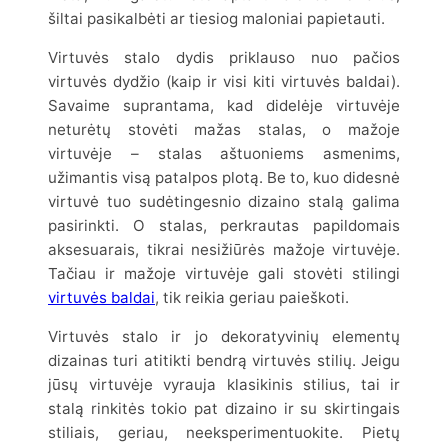
šiltai pasikalbėti ar tiesiog maloniai papietauti.
Virtuvės stalo dydis priklauso nuo pačios
virtuvės dydžio (kaip ir visi kiti virtuvės baldai).
Savaime suprantama, kad didelėje virtuvėje
neturėtų stovėti mažas stalas, o mažoje
virtuvėje – stalas aštuoniems asmenims,
užimantis visą patalpos plotą. Be to, kuo didesnė
virtuvė tuo sudėtingesnio dizaino stalą galima
pasirinkti. O stalas, perkrautas papildomais
aksesuarais, tikrai nesižiūrės mažoje virtuvėje.
Tačiau ir mažoje virtuvėje gali stovėti stilingi
virtuvės baldai
, tik reikia geriau paieškoti.
Virtuvės stalo ir jo dekoratyvinių elementų
dizainas turi atitikti bendrą virtuvės stilių. Jeigu
jūsų virtuvėje vyrauja klasikinis stilius, tai ir
stalą rinkitės tokio pat dizaino ir su skirtingais
stiliais, geriau, neeksperimentuokite. Pietų