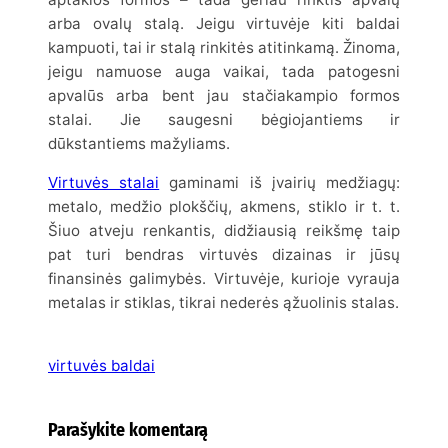
arba ovalų stalą. Jeigu virtuvėje kiti baldai
kampuoti, tai ir stalą rinkitės atitinkamą. Žinoma,
jeigu namuose auga vaikai, tada patogesni
apvalūs arba bent jau stačiakampio formos
stalai. Jie saugesni bėgiojantiems ir
dūkstantiems mažyliams.
Virtuvės stalai
gaminami iš įvairių medžiagų:
metalo, medžio plokščių, akmens, stiklo ir t. t.
Šiuo atveju renkantis, didžiausią reikšmę taip
pat turi bendras virtuvės dizainas ir jūsų
finansinės galimybės. Virtuvėje, kurioje vyrauja
metalas ir stiklas, tikrai nederės ąžuolinis stalas.
virtuvės baldai
Parašykite komentarą