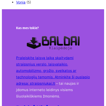
Vonia
(5)
Kas mes tokie?
Praleiskite laisvą laiką skaitydami
straipsnius verslo, laisvalaikio,
automobilizmo, grožio, sveikatos ar
technologijų temomis. Atminkite šį puslapio
adresą:
straipsniukai.lt
– tai naujas ir
įdomus interneto leidinys visiems
šiuolaikiškiems žmonėms.