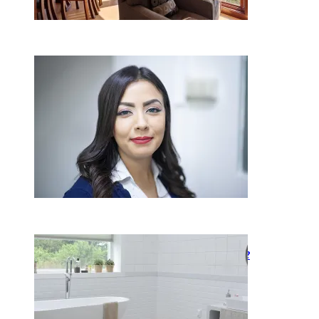
Kaip miegamojo atmosfera
veikia odos senėjimą?
2026-06-01
Kaip įsirengti pritaikytą
neįgaliojo vežimėliui vonią?
2026-05-12