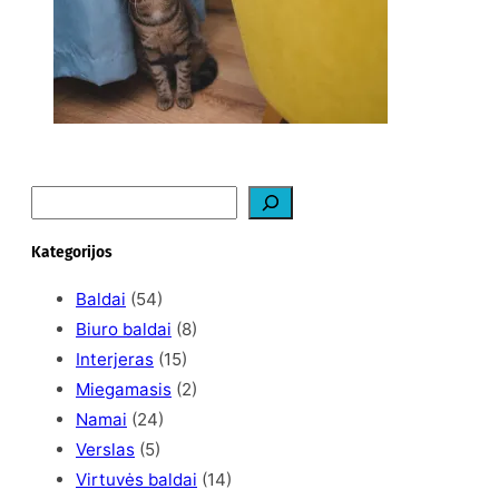
S
e
a
Kategorijos
r
c
Baldai
(54)
h
Biuro baldai
(8)
Interjeras
(15)
Miegamasis
(2)
Namai
(24)
Verslas
(5)
Virtuvės baldai
(14)