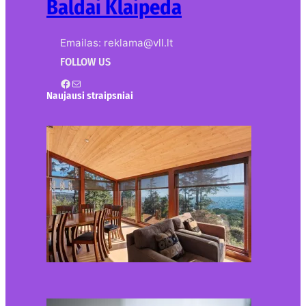
Baldai Klaipeda
Emailas: reklama@vll.lt
FOLLOW US
Facebook
Mail
Naujausi straipsniai
Kur nusipirkti medines
žaliuzes Klaipėdoje?
2026-08-01