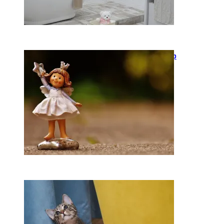
Keramika kasdienybėje: kaip
rankų darbo indai keičia
požiūrį į namų estetiką
2026-04-02
Ką daryti, kad katė
nedraskytų tapetų?
2026-02-07