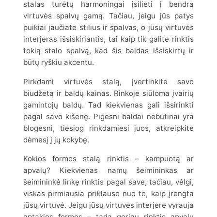
stalas turėtų harmoningai įsilieti į bendrą
virtuvės spalvų gamą. Tačiau, jeigu jūs patys
puikiai jaučiate stilius ir spalvas, o jūsų virtuvės
interjeras išsiskiriantis, tai kaip tik galite rinktis
tokią stalo spalvą, kad šis baldas išsiskirtų ir
būtų ryškiu akcentu.
Pirkdami virtuvės stalą, įvertinkite savo
biudžetą ir baldų kainas. Rinkoje siūloma įvairių
gamintojų baldų. Tad kiekvienas gali išsirinkti
pagal savo kišenę. Pigesni baldai nebūtinai yra
blogesni, tiesiog rinkdamiesi juos, atkreipkite
dėmesį į jų kokybę.
Kokios formos stalą rinktis – kampuotą ar
apvalų? Kiekvienas namų šeimininkas ar
šeimininkė linkę rinktis pagal save, tačiau, vėlgi,
viskas pirmiausia priklauso nuo to, kaip įrengta
jūsų virtuvė. Jeigu jūsų virtuvės interjere vyrauja
aptakios formos – tada geriau rinktis apvalų