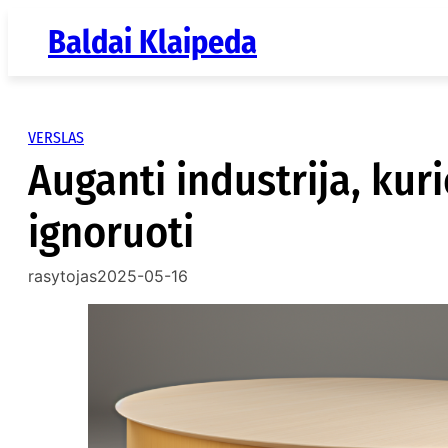
Eiti
Baldai Klaipeda
prie
turinio
VERSLAS
Auganti industrija, ku
ignoruoti
rasytojas
2025-05-16