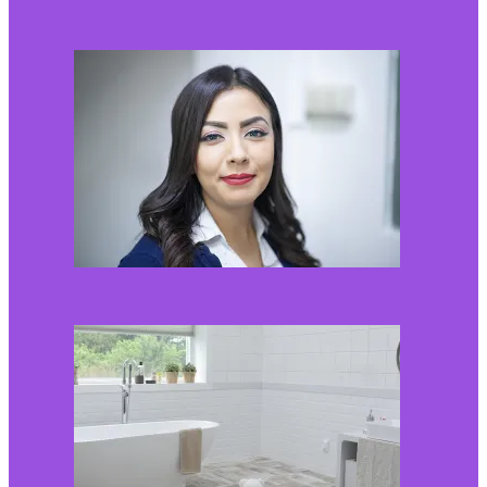
Kaip miegamojo
atmosfera veikia odos
senėjimą?
2026-06-01
Kaip įsirengti pritaikytą
neįgaliojo vežimėliui
vonią?
2026-05-12