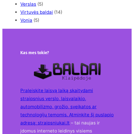
Verslas
(5)
Virtuvės baldai
(14)
Vonia
(5)
Kas mes tokie?
Praleiskite laisvą laiką skaitydami
straipsnius verslo, laisvalaikio,
automobilizmo, grožio, sveikatos ar
technologijų temomis. Atminkite šį puslapio
adresą:
straipsniukai.lt
– tai naujas ir
įdomus interneto leidinys visiems