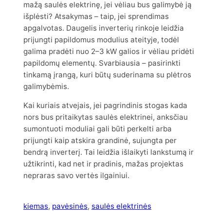
mažą saulės elektrinę, jei vėliau bus galimybė ją
išplėsti? Atsakymas – taip, jei sprendimas
apgalvotas. Daugelis inverterių rinkoje leidžia
prijungti papildomus modulius ateityje, todėl
galima pradėti nuo 2–3 kW galios ir vėliau pridėti
papildomų elementų. Svarbiausia – pasirinkti
tinkamą įrangą, kuri būtų suderinama su plėtros
galimybėmis.
Kai kuriais atvejais, jei pagrindinis stogas kada
nors bus pritaikytas saulės elektrinei, anksčiau
sumontuoti moduliai gali būti perkelti arba
prijungti kaip atskira grandinė, sujungta per
bendrą inverterį. Tai leidžia išlaikyti lankstumą ir
užtikrinti, kad net ir pradinis, mažas projektas
nepraras savo vertės ilgainiui.
kiemas
, 
pavėsinės
, 
saulės elektrinės