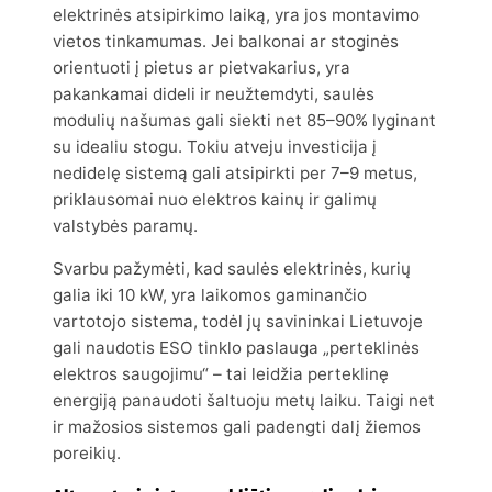
elektrinės atsipirkimo laiką, yra jos montavimo
vietos tinkamumas. Jei balkonai ar stoginės
orientuoti į pietus ar pietvakarius, yra
pakankamai dideli ir neužtemdyti, saulės
modulių našumas gali siekti net 85–90% lyginant
su idealiu stogu. Tokiu atveju investicija į
nedidelę sistemą gali atsipirkti per 7–9 metus,
priklausomai nuo elektros kainų ir galimų
valstybės paramų.
Svarbu pažymėti, kad saulės elektrinės, kurių
galia iki 10 kW, yra laikomos gaminančio
vartotojo sistema, todėl jų savininkai Lietuvoje
gali naudotis ESO tinklo paslauga „perteklinės
elektros saugojimu“ – tai leidžia perteklinę
energiją panaudoti šaltuoju metų laiku. Taigi net
ir mažosios sistemos gali padengti dalį žiemos
poreikių.