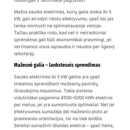
naudingas ir techniškai pagrįstas?
Mažos saulės elektrinės, kurių galia siekia iki 5
kW, gali atrodyti riboto efektyvumo, ypač kai jas
tenka montuoti ne optimaliausioje vietoje.
Tačiau praktika rodo, kad net ir netradiciniai
sprendimai gali būti ekonomiškai prasmingi, jei
vertinamos visos sąnaudos ir naudos per ilgesnį
laikotarpį.
Mažesnė galia – lankstesnis sprendimas
Saulės elektrinės iki 5 kW galios yra ypač
tinkamos sprendžiant mažesnių paviršių
išnaudojimo klausimus. Tokia sistema
vidutiniškai pagamina 4500–5000 kWh elektros
per metus, jei yra sumontuota optimaliai. Net jei
efektyvumas sumažėja dėl mažesnio ploto ar
prastesnės orientacijos, tai vis tiek leidžia
ženkliai sumažinti išlaidas elektrai – ypač tiems,