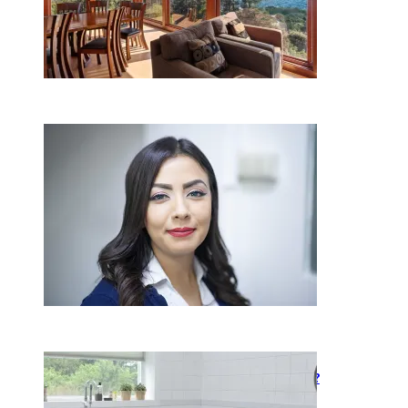
Kaip miegamojo atmosfera
veikia odos senėjimą?
2026-06-01
Kaip įsirengti pritaikytą
neįgaliojo vežimėliui vonią?