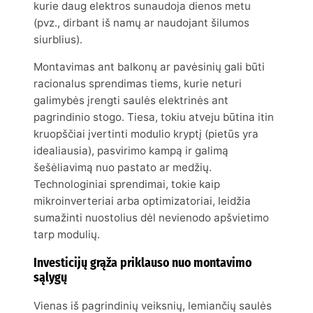
kurie daug elektros sunaudoja dienos metu
(pvz., dirbant iš namų ar naudojant šilumos
siurblius).
Montavimas ant balkonų ar pavėsinių gali būti
racionalus sprendimas tiems, kurie neturi
galimybės įrengti saulės elektrinės ant
pagrindinio stogo. Tiesa, tokiu atveju būtina itin
kruopščiai įvertinti modulio kryptį (pietūs yra
idealiausia), pasvirimo kampą ir galimą
šešėliavimą nuo pastato ar medžių.
Technologiniai sprendimai, tokie kaip
mikroinverteriai arba optimizatoriai, leidžia
sumažinti nuostolius dėl nevienodo apšvietimo
tarp modulių.
Investicijų grąža priklauso nuo montavimo
sąlygų
Vienas iš pagrindinių veiksnių, lemiančių saulės