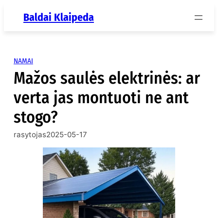
Eiti
Baldai Klaipeda
prie
turinio
NAMAI
Mažos saulės elektrinės: ar
verta jas montuoti ne ant
stogo?
rasytojas
2025-05-17