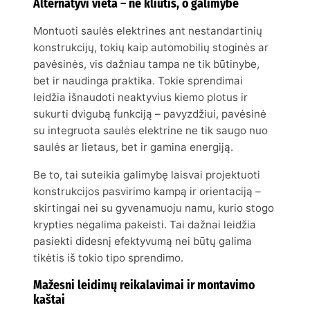
Alternatyvi vieta – ne kliūtis, o galimybė
Montuoti saulės elektrines ant nestandartinių
konstrukcijų, tokių kaip automobilių stoginės ar
pavėsinės, vis dažniau tampa ne tik būtinybe,
bet ir naudinga praktika. Tokie sprendimai
leidžia išnaudoti neaktyvius kiemo plotus ir
sukurti dvigubą funkciją – pavyzdžiui, pavėsinė
su integruota saulės elektrine ne tik saugo nuo
saulės ar lietaus, bet ir gamina energiją.
Be to, tai suteikia galimybę laisvai projektuoti
konstrukcijos pasvirimo kampą ir orientaciją –
skirtingai nei su gyvenamuoju namu, kurio stogo
krypties negalima pakeisti. Tai dažnai leidžia
pasiekti didesnį efektyvumą nei būtų galima
tikėtis iš tokio tipo sprendimo.
Mažesni leidimų reikalavimai ir montavimo
kaštai