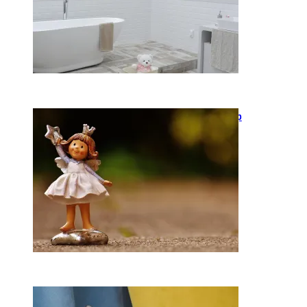
2026-05-12
Keramika kasdienybėje: kaip
rankų darbo indai keičia
požiūrį į namų estetiką
2026-04-02
Ką daryti, kad katė
nedraskytų tapetų?