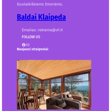
šiuolaikiškiems žmonėms.
Baldai Klaipeda
Emailas: reklama@vll.lt
FOLLOW US
Facebook
Mail
Naujausi straipsniai
Kur nusipirkti medines
žaliuzes Klaipėdoje?
2026-08-01