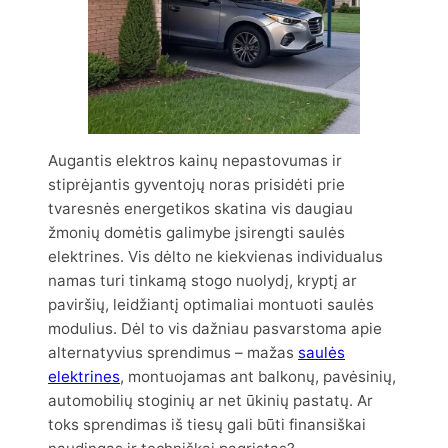
Augantis elektros kainų nepastovumas ir
stiprėjantis gyventojų noras prisidėti prie
tvaresnės energetikos skatina vis daugiau
žmonių domėtis galimybe įsirengti saulės
elektrines. Vis dėlto ne kiekvienas individualus
namas turi tinkamą stogo nuolydį, kryptį ar
paviršių, leidžiantį optimaliai montuoti saulės
modulius. Dėl to vis dažniau pasvarstoma apie
alternatyvius sprendimus – mažas
saulės
elektrines
, montuojamas ant balkonų, pavėsinių,
automobilių stoginių ar net ūkinių pastatų. Ar
toks sprendimas iš tiesų gali būti finansiškai