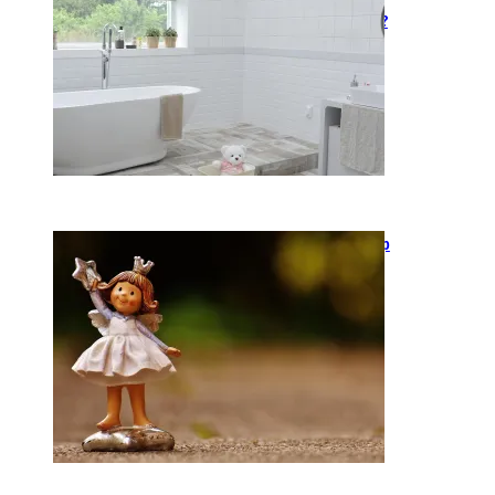
Kaip įsirengti pritaikytą
neįgaliojo vežimėliui vonią?
2026-05-12
Keramika kasdienybėje: kaip
rankų darbo indai keičia
požiūrį į namų estetiką
2026-04-02