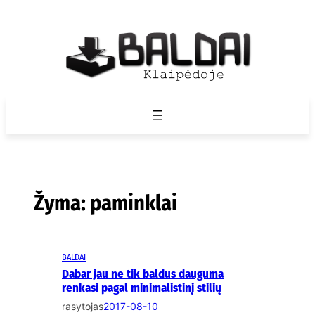
Eiti
prie
turinio
Žyma:
paminklai
BALDAI
Dabar jau ne tik baldus dauguma
renkasi pagal minimalistinį stilių
rasytojas
2017-08-10