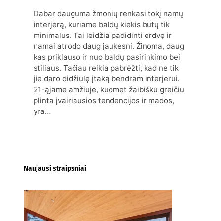
Dabar dauguma žmonių renkasi tokį namų
interjerą, kuriame baldų kiekis būtų tik
minimalus. Tai leidžia padidinti erdvę ir
namai atrodo daug jaukesni. Žinoma, daug
kas priklauso ir nuo baldų pasirinkimo bei
stiliaus. Tačiau reikia pabrėžti, kad ne tik
jie daro didžiulę įtaką bendram interjerui.
21-ąjame amžiuje, kuomet žaibišku greičiu
plinta įvairiausios tendencijos ir mados,
yra…
Naujausi straipsniai
Kur nusipirkti medines
žaliuzes Klaipėdoje?