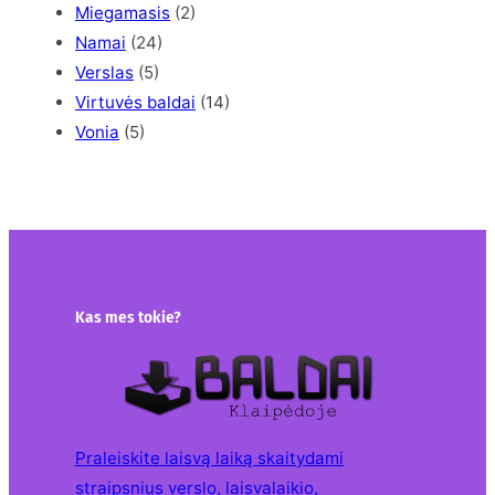
Miegamasis
(2)
Namai
(24)
Verslas
(5)
Virtuvės baldai
(14)
Vonia
(5)
Kas mes tokie?
Praleiskite laisvą laiką skaitydami
straipsnius verslo, laisvalaikio,