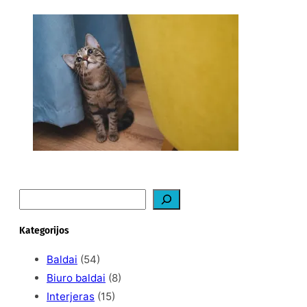
Ką daryti, kad katė
nedraskytų tapetų?
2026-02-07
S
e
a
Kategorijos
r
c
Baldai
(54)
h
Biuro baldai
(8)
Interjeras
(15)