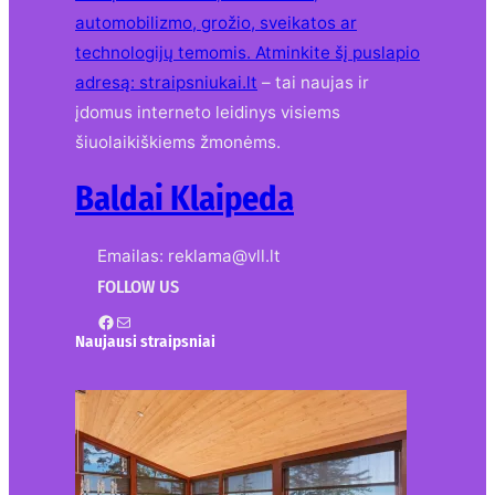
automobilizmo, grožio, sveikatos ar
technologijų temomis. Atminkite šį puslapio
adresą:
straipsniukai.lt
– tai naujas ir
įdomus interneto leidinys visiems
šiuolaikiškiems žmonėms.
Baldai Klaipeda
Emailas: reklama@vll.lt
FOLLOW US
Facebook
Mail
Naujausi straipsniai
Kur nusipirkti medines
žaliuzes Klaipėdoje?
2026-08-01