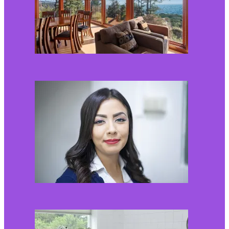
Kaip miegamojo
atmosfera veikia odos
senėjimą?
2026-06-01
Kaip įsirengti pritaikytą
neįgaliojo vežimėliui