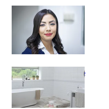
Kaip miegamojo atmosfera
veikia odos senėjimą?
2026-06-01
Kaip įsirengti pritaikytą
neįgaliojo vežimėliui vonią?
2026-05-12