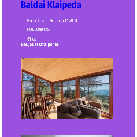
Baldai Klaipeda
Emailas: reklama@vll.lt
FOLLOW US
Facebook
Mail
Naujausi straipsniai
Kur nusipirkti medines
žaliuzes Klaipėdoje?
2026-08-01