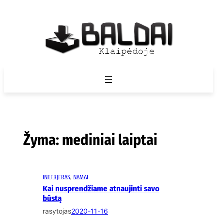
Eiti
prie
turinio
Žyma:
mediniai laiptai
INTERJERAS
, 
NAMAI
Kai nusprendžiame atnaujinti savo
būstą
rasytojas
2020-11-16