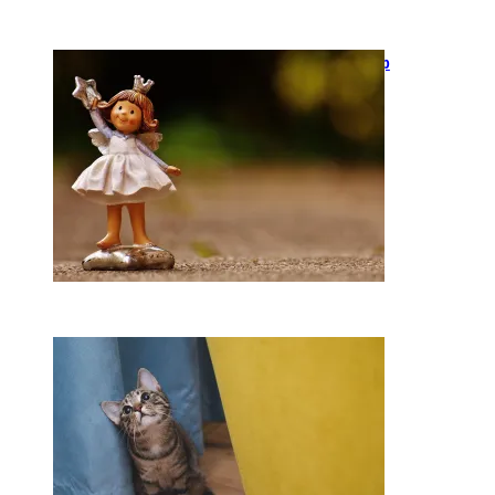
Keramika kasdienybėje: kaip
rankų darbo indai keičia
požiūrį į namų estetiką
2026-04-02
Ką daryti, kad katė
nedraskytų tapetų?
2026-02-07