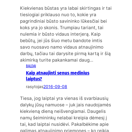
Kiekvienas būstas yra labai skirtingas ir tai
tiesiogiai priklauso nuo to, kokie yra
pagrindiniai būsto savininko lūkesčiai bei
koks yra jo skonis. Trumpiau tariant, tai
nulemia ir būsto vidaus interjerą. Kaip
bebūtų, jei jūs šiuo metu bandote imtis
savo nuosavo namo vidaus atnaujinimo
darbų, tačiau tai darysite pirmą kartą ir šią
akimirką turite pakankamai daug…
BALDAI
Kaip atnaujinti senus medinius
laiptus?
rasytojas
2016-09-08
Tiesa, jog laiptai yra vienas iš svarbiausių
dalykų jūsų namuose – juk jais naudojamės
kiekvieną dieną neišvengiamai. Daugelis
namų šeimininkų nelabai kreipia dėmesį į
tai, kad laiptai nusidėvi. Pakalbėkime apie
galimas atnaujinimo priemones – ko reikia,