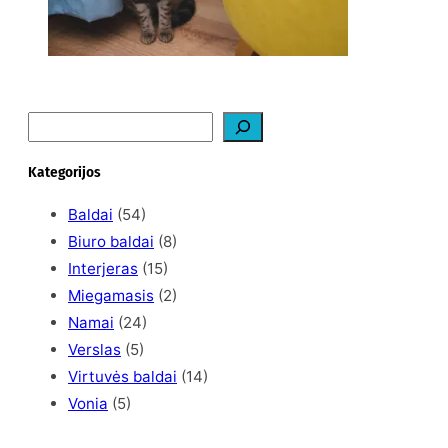
S
e
a
Kategorijos
r
c
Baldai
(54)
h
Biuro baldai
(8)
Interjeras
(15)
Miegamasis
(2)
Namai
(24)
Verslas
(5)
Virtuvės baldai
(14)
Vonia
(5)