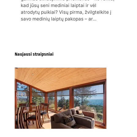
kad jūsų seni mediniai laiptai ir vėl
atrodytų puikiai? Visų pirma, žvilgtelkite į
savo medinių laiptų pakopas – ar…
Naujausi straipsniai
Kur nusipirkti medines
žaliuzes Klaipėdoje?
2026-08-01