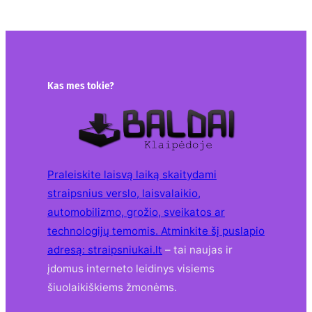
Kas mes tokie?
Praleiskite laisvą laiką skaitydami
straipsnius verslo, laisvalaikio,
automobilizmo, grožio, sveikatos ar
technologijų temomis. Atminkite šį puslapio
adresą:
straipsniukai.lt
– tai naujas ir
įdomus interneto leidinys visiems
šiuolaikiškiems žmonėms.