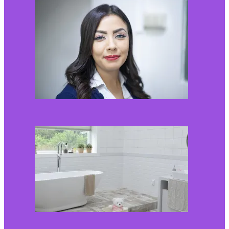
Kaip miegamojo
atmosfera veikia odos
senėjimą?
2026-06-01
Kaip įsirengti pritaikytą
neįgaliojo vežimėliui
vonią?
2026-05-12