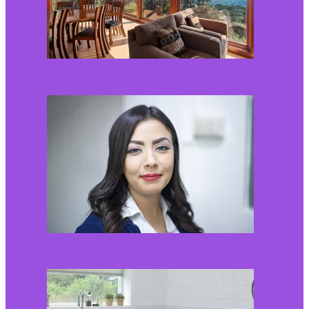
Kaip miegamojo
atmosfera veikia odos
senėjimą?
2026-06-01
Kaip įsirengti pritaikytą
neįgaliojo vežimėliui
vonią?