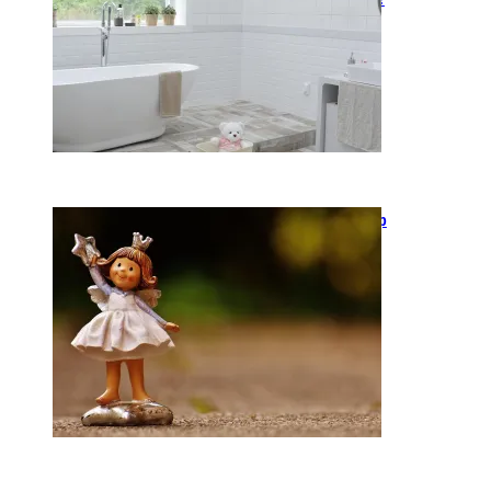
2026-05-12
Keramika kasdienybėje: kaip
rankų darbo indai keičia
požiūrį į namų estetiką
2026-04-02