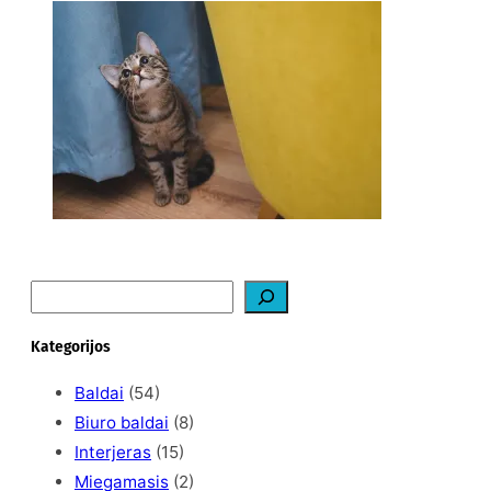
Ką daryti, kad katė
nedraskytų tapetų?
2026-02-07
S
e
a
Kategorijos
r
c
Baldai
(54)
h
Biuro baldai
(8)
Interjeras
(15)
Miegamasis
(2)