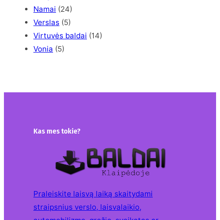
Namai
(24)
Verslas
(5)
Virtuvės baldai
(14)
Vonia
(5)
Kas mes tokie?
Praleiskite laisvą laiką skaitydami
straipsnius verslo, laisvalaikio,