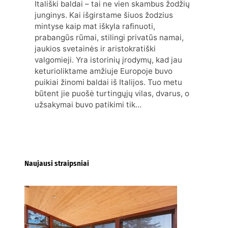
Itališki baldai – tai ne vien skambus žodžių
junginys. Kai išgirstame šiuos žodzius
mintyse kaip mat iškyla rafinuoti,
prabangūs rūmai, stilingi privatūs namai,
jaukios svetainės ir aristokratiški
valgomieji. Yra istorinių įrodymų, kad jau
keturioliktame amžiuje Europoje buvo
puikiai žinomi baldai iš Italijos. Tuo metu
būtent jie puošė turtingųjų vilas, dvarus, o
užsakymai buvo patikimi tik…
Naujausi straipsniai
Kur nusipirkti medines
žaliuzes Klaipėdoje?
2026-08-01