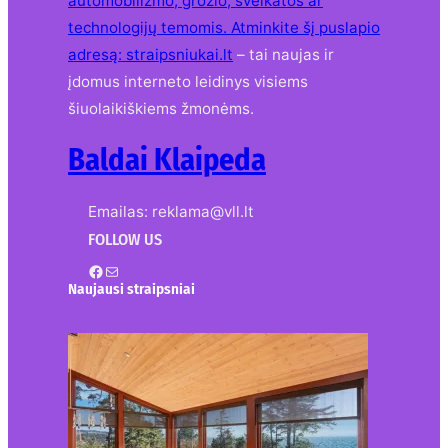
automobilizmo, grožio, sveikatos ar
technologijų temomis. Atminkite šį puslapio
adresą:
straipsniukai.lt
– tai naujas ir
įdomus interneto leidinys visiems
šiuolaikiškiems žmonėms.
Baldai Klaipeda
Emailas: reklama@vll.lt
FOLLOW US
Facebook
Mail
Naujausi straipsniai
Kur nusipirkti medines
žaliuzes Klaipėdoje?
2026-08-01