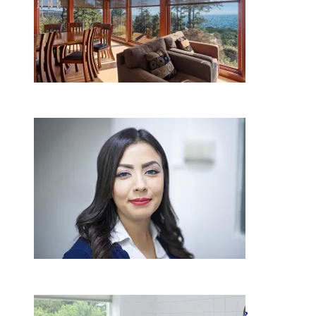
Kaip miegamojo atmosfera
veikia odos senėjimą?
2026-06-01
Kaip įsirengti pritaikytą
neįgaliojo vežimėliui vonią?