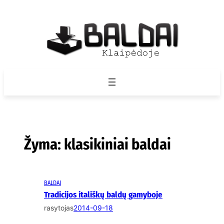
Eiti
prie
turinio
Žyma:
klasikiniai baldai
BALDAI
Tradicijos itališkų baldų gamyboje
rasytojas
2014-09-18