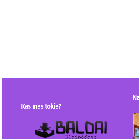
Na
Kas mes tokie?