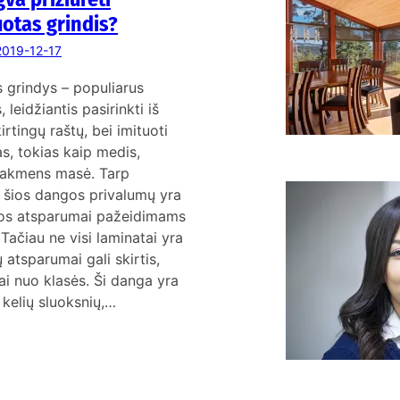
K
otas grindis?
2019-12-17
 grindys – populiarus
 leidžiantis pasirinkti iš
irtingų raštų, bei imituoti
s, tokias kaip medis,
r akmens masė. Tarp
ų šios dangos privalumų yra
a
os atsparumai pažeidimams
s
 Tačiau ne visi laminatai yra
ų atsparumai gali skirtis,
i nuo klasės. Ši danga yra
 kelių sluoksnių,…