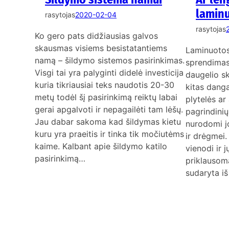
laminu
rasytojas
2020-02-04
rasytojas
Ko gero pats didžiausias galvos
skausmas visiems besistatantiems
Laminuotos
namą – šildymo sistemos pasirinkimas.
sprendimas,
Visgi tai yra palyginti didelė investicija
daugelio sk
kuria tikriausiai teks naudotis 20-30
kitas danga
metų todėl šį pasirinkimą reiktų labai
plytelės a
gerai apgalvoti ir nepagailėti tam lėšų.
pagrindini
Jau dabar sakoma kad šildymas kietu
nurodomi j
kuru yra praeitis ir tinka tik močiutėms
ir drėgmei.
kaime. Kalbant apie šildymo katilo
vienodi ir j
pasirinkimą…
priklausoma
sudaryta iš