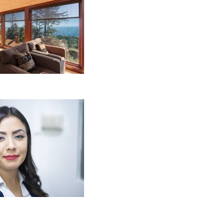
laipėdoje?
2026-08-01
Kaip miegamojo
tmosfera veikia odos
enėjimą?
2026-06-01