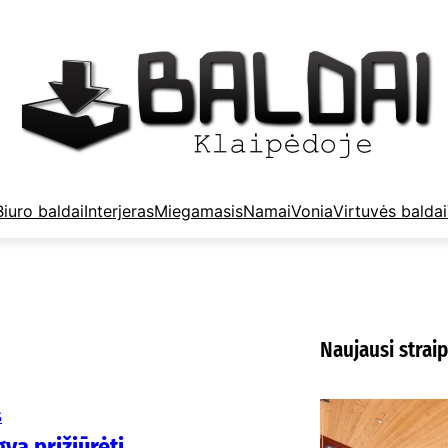
Biuro baldai
Interjeras
Miegamasis
Namai
Vonia
Virtuvės baldai
Naujausi straip
K
S
m
gva prižiūrėti