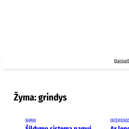
Eiti
prie
turinio
Baldai
Žyma:
grindys
NAMAI
INTERJERA
Šildymo sistema namui
Ar len