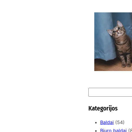
K
n
S
e
a
Kategorijos
r
c
Baldai
(54)
h
Biuro baldai
(8