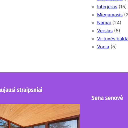
Interjeras
(15)
Miegamasis
(2
Namai
(24)
Verslas
(5)
Virtuvės balda
Vonia
(5)
ujausi straipsniai
Sena senovė
Kur nusipirkti medines
žaliuzes Klaipėdoje?
2026-08-01