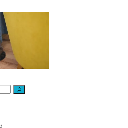
ą daryti, kad katė
edraskytų tapetų?
2026-02-07
)