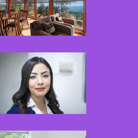
Kaip miegamojo
atmosfera veikia odos
senėjimą?
2026-06-01
Kaip įsirengti