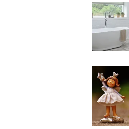
K
p
v
k
r
k
e