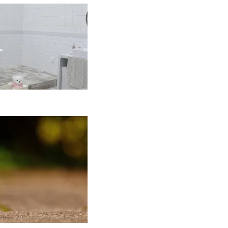
aip įsirengti
ritaikytą neįgaliojo
ežimėliui vonią?
2026-05-12
Keramika
asdienybėje: kaip
ankų darbo indai
eičia požiūrį į namų
stetiką
2026-04-02