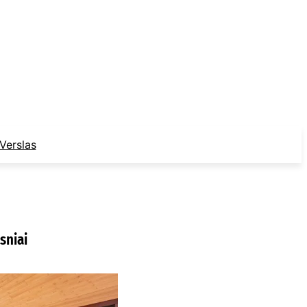
Verslas
sniai
ur nusipirkti
edines žaliuzes