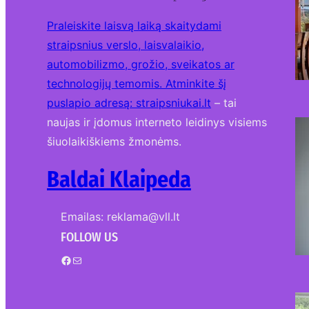
Praleiskite laisvą laiką skaitydami
straipsnius verslo, laisvalaikio,
automobilizmo, grožio, sveikatos ar
technologijų temomis. Atminkite šį
puslapio adresą:
straipsniukai.lt
– tai
naujas ir įdomus interneto leidinys visiems
šiuolaikiškiems žmonėms.
Baldai Klaipeda
Emailas: reklama@vll.lt
FOLLOW US
Facebook
Mail