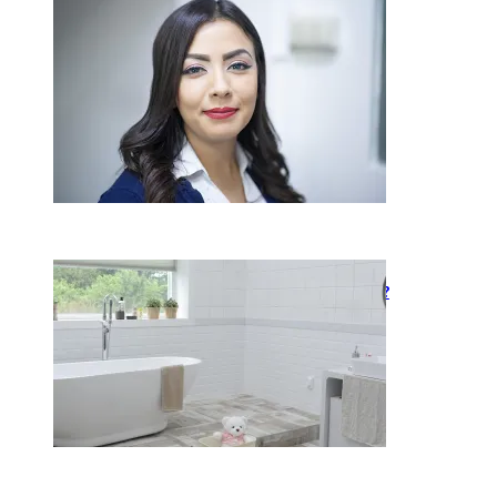
veikia odos senėjimą?
2026-06-01
Kaip įsirengti pritaikytą
neįgaliojo vežimėliui vonią?
2026-05-12