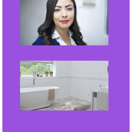
2026-06-01
Kaip įsirengti pritaikytą
neįgaliojo vežimėliui
vonią?
2026-05-12