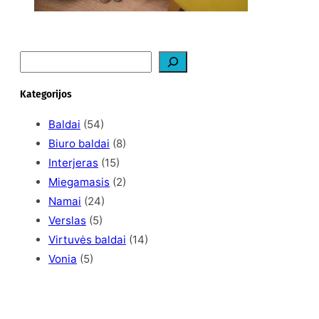
S
e
a
Kategorijos
r
c
Baldai
(54)
h
Biuro baldai
(8)
Interjeras
(15)
Miegamasis
(2)
Namai
(24)
Verslas
(5)
Virtuvės baldai
(14)
Vonia
(5)