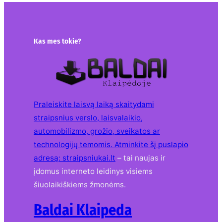
Kas mes tokie?
Praleiskite laisvą laiką skaitydami
straipsnius verslo, laisvalaikio,
automobilizmo, grožio, sveikatos ar
technologijų temomis. Atminkite šį puslapio
adresą:
straipsniukai.lt
– tai naujas ir
įdomus interneto leidinys visiems
šiuolaikiškiems žmonėms.
Baldai Klaipeda