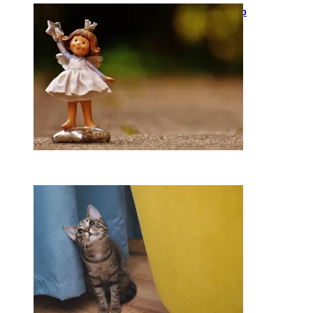
Keramika kasdienybėje: kaip
rankų darbo indai keičia
požiūrį į namų estetiką
2026-04-02
Ką daryti, kad katė
nedraskytų tapetų?
2026-02-07