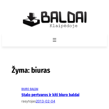
Eiti
prie
turinio
Žyma:
biuras
BIURO BALDAI
Stalo pertvaros ir kiti biuro baldai
rasytojas
2013-02-04