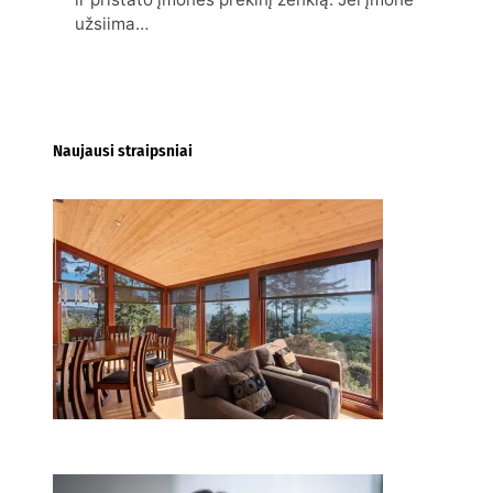
užsiima…
Naujausi straipsniai
Kur nusipirkti medines
žaliuzes Klaipėdoje?
2026-08-01
Kaip miegamojo atmosfera