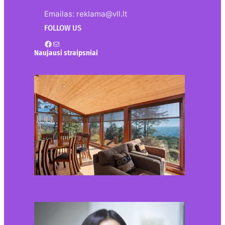
Emailas: reklama@vll.lt
FOLLOW US
Facebook
Mail
Naujausi straipsniai
Kur nusipirkti medines
žaliuzes Klaipėdoje?
2026-08-01
Kaip miegamojo
atmosfera veikia odos
senėjimą?