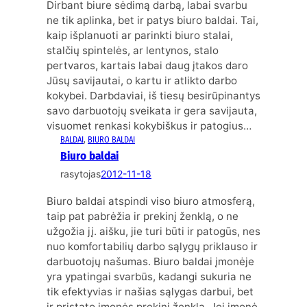
Dirbant biure sėdimą darbą, labai svarbu
ne tik aplinka, bet ir patys biuro baldai. Tai,
kaip išplanuoti ar parinkti biuro stalai,
stalčių spintelės, ar lentynos, stalo
pertvaros, kartais labai daug įtakos daro
Jūsų savijautai, o kartu ir atlikto darbo
kokybei. Darbdaviai, iš tiesų besirūpinantys
savo darbuotojų sveikata ir gera savijauta,
visuomet renkasi kokybiškus ir patogius…
BALDAI
, 
BIURO BALDAI
Biuro baldai
rasytojas
2012-11-18
Biuro baldai atspindi viso biuro atmosferą,
taip pat pabrėžia ir prekinį ženklą, o ne
užgožia jį. aišku, jie turi būti ir patogūs, nes
nuo komfortabilių darbo sąlygų priklauso ir
darbuotojų našumas. Biuro baldai įmonėje
yra ypatingai svarbūs, kadangi sukuria ne
tik efektyvias ir našias sąlygas darbui, bet
ir pristato įmonės prekinį ženklą. Jei įmonė