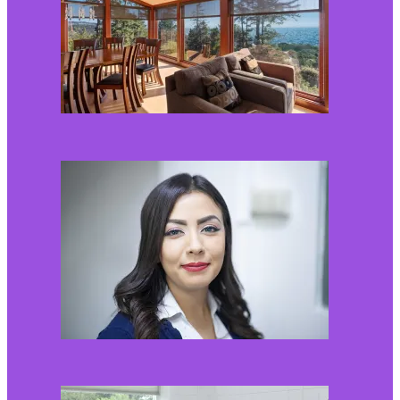
Kaip miegamojo
atmosfera veikia odos
senėjimą?
2026-06-01
Kaip įsirengti pritaikytą