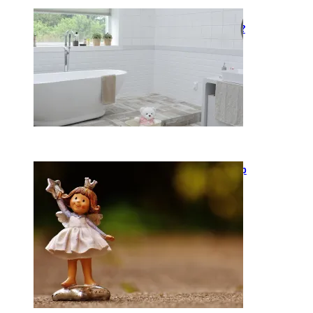
Kaip įsirengti pritaikytą
neįgaliojo vežimėliui vonią?
2026-05-12
Keramika kasdienybėje: kaip
rankų darbo indai keičia
požiūrį į namų estetiką
2026-04-02