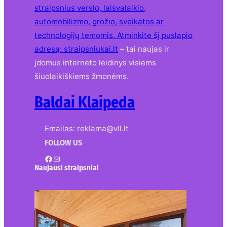
straipsnius verslo, laisvalaikio,
automobilizmo, grožio, sveikatos ar
technologijų temomis. Atminkite šį puslapio
adresą:
straipsniukai.lt
– tai naujas ir
įdomus interneto leidinys visiems
šiuolaikiškiems žmonėms.
Baldai Klaipeda
Emailas: reklama@vll.lt
FOLLOW US
Facebook
Mail
Naujausi straipsniai
Kur nusipirkti medines
žaliuzes Klaipėdoje?
2026-08-01