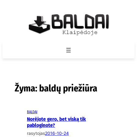
Eiti
prie
turinio
Žyma:
baldų priežiūra
BALDAI
Norėjote gero, bet viską tik
pabloginote?
rasytojas
2016-10-24