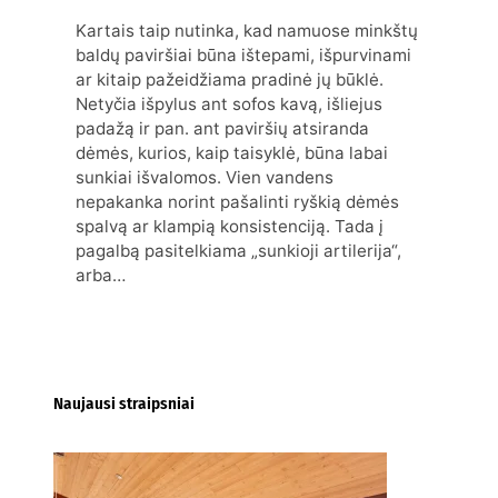
Kartais taip nutinka, kad namuose minkštų
baldų paviršiai būna ištepami, išpurvinami
ar kitaip pažeidžiama pradinė jų būklė.
Netyčia išpylus ant sofos kavą, išliejus
padažą ir pan. ant paviršių atsiranda
dėmės, kurios, kaip taisyklė, būna labai
sunkiai išvalomos. Vien vandens
nepakanka norint pašalinti ryškią dėmės
spalvą ar klampią konsistenciją. Tada į
pagalbą pasitelkiama „sunkioji artilerija“,
arba…
Naujausi straipsniai
Kur nusipirkti medines
žaliuzes Klaipėdoje?