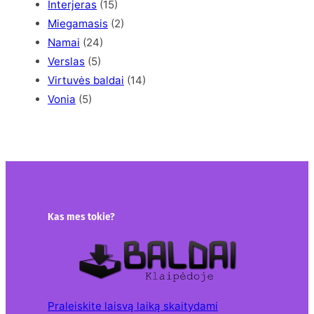
Interjeras
(15)
Miegamasis
(2)
Namai
(24)
Verslas
(5)
Virtuvės baldai
(14)
Vonia
(5)
Kas mes tokie?
Praleiskite laisvą laiką skaitydami