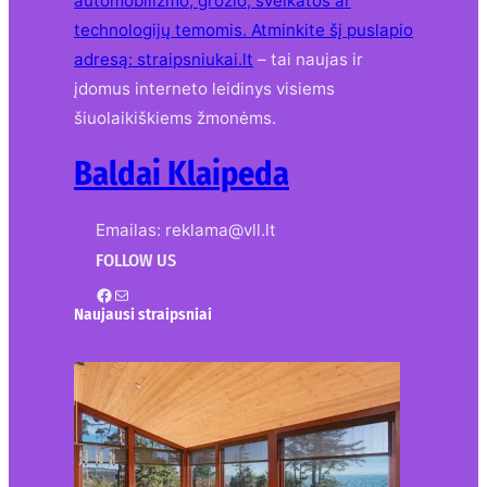
automobilizmo, grožio, sveikatos ar
technologijų temomis. Atminkite šį puslapio
adresą:
straipsniukai.lt
– tai naujas ir
įdomus interneto leidinys visiems
šiuolaikiškiems žmonėms.
Baldai Klaipeda
Emailas: reklama@vll.lt
FOLLOW US
Facebook
Mail
Naujausi straipsniai
Kur nusipirkti medines
žaliuzes Klaipėdoje?
2026-08-01