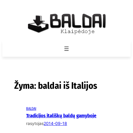
Eiti
prie
turinio
Žyma:
baldai iš Italijos
BALDAI
Tradicijos itališkų baldų gamyboje
rasytojas
2014-09-18