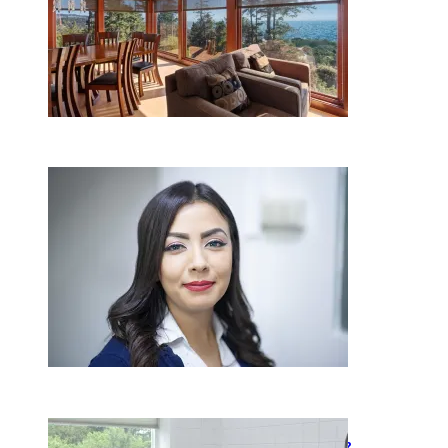
Kaip miegamojo atmosfera
veikia odos senėjimą?
2026-06-01
Kaip įsirengti pritaikytą
neįgaliojo vežimėliui vonią?