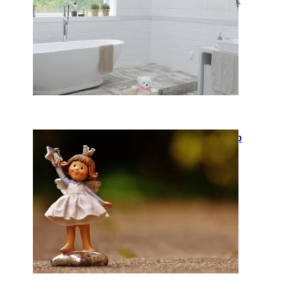
2026-05-12
Keramika kasdienybėje: kaip
rankų darbo indai keičia
požiūrį į namų estetiką
2026-04-02