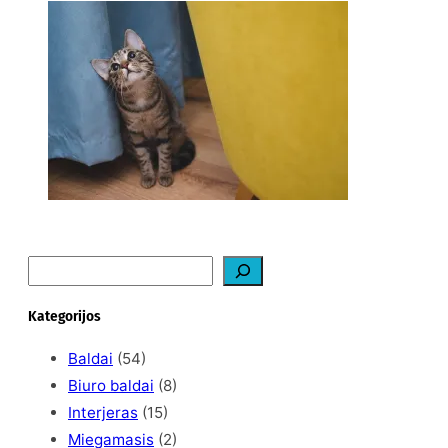
Ką daryti, kad katė
nedraskytų tapetų?
2026-02-07
S
e
a
Kategorijos
r
c
Baldai
(54)
h
Biuro baldai
(8)
Interjeras
(15)
Miegamasis
(2)