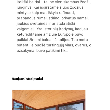
Itališki baldai – tai ne vien skambus žodžių
junginys. Kai išgirstame šiuos žodzius
mintyse kaip mat iškyla rafinuoti,
prabangūs rūmai, stilingi privatūs namai,
jaukios svetainės ir aristokratiški
valgomieji. Yra istorinių įrodymų, kad jau
keturioliktame amžiuje Europoje buvo
puikiai žinomi baldai iš Italijos. Tuo metu
būtent jie puošė turtingųjų vilas, dvarus, o
užsakymai buvo patikimi tik…
Naujausi straipsniai
Kur nusipirkti medines
žaliuzes Klaipėdoje?
2026-08-01