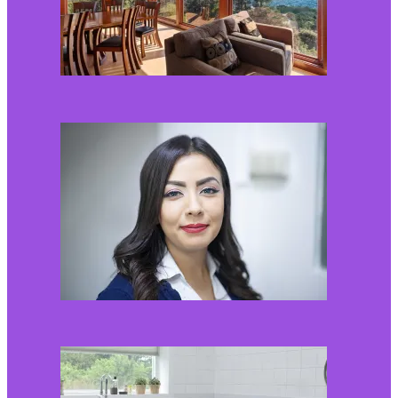
Kaip miegamojo
atmosfera veikia odos
senėjimą?
2026-06-01
Kaip įsirengti pritaikytą
neįgaliojo vežimėliui
vonią?