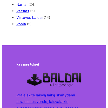
Namai
(24)
Verslas
(5)
Virtuvės baldai
(14)
Vonia
(5)
Kas mes tokie?
Praleiskite laisvą laiką skaitydami
straipsnius verslo, laisvalaikio,