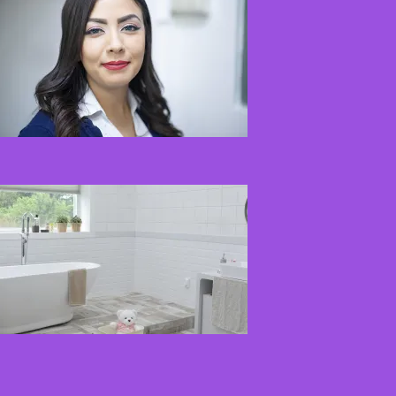
senėjimą?
2026-06-01
Kaip įsirengti
pritaikytą neįgaliojo
vežimėliui vonią?
2026-05-12