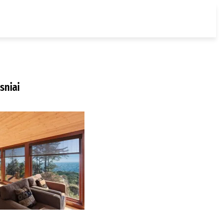
sniai
ur nusipirkti
edines žaliuzes
laipėdoje?
2026-08-01