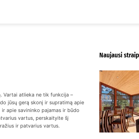
Naujausi straip
K
m
K
Vartai atlieka ne tik funkcija –
do jūsų gerą skonį ir supratimą apie
 ir apie savininko pajamas ir būdo
atvarius vartus, perskaityite šį
ražius ir patvarius vartus.