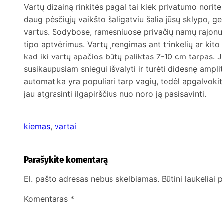
Vartų dizainą rinkitės pagal tai kiek privatumo norite
daug pėsčiųjų vaikšto šaligatviu šalia jūsų sklypo, g
vartus. Sodybose, ramesniuose privačių namų rajonu
tipo aptvėrimus. Vartų įrengimas ant trinkelių ar kito
kad iki vartų apačios būtų paliktas 7-10 cm tarpas. 
susikaupusiam sniegui išvalyti ir turėti didesnę ampli
automatika yra populiari tarp vagių, todėl apgalvoki
jau atgrasinti ilgapirščius nuo noro ją pasisavinti.
kiemas
, 
vartai
Parašykite komentarą
El. pašto adresas nebus skelbiamas.
Būtini laukeliai
Komentaras
*