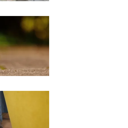
Keramika
asdienybėje: kaip
ankų darbo indai
eičia požiūrį į namų
stetiką
2026-04-02
ą daryti, kad katė
edraskytų tapetų?
2026-02-07