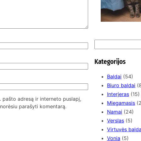
S
e
a
Kategorijos
r
c
Baldai
(54)
h
Biuro baldai
(8
Interjeras
(15)
. pašto adresą ir interneto puslapį,
Miegamasis
(2
l norėsiu parašyti komentarą.
Namai
(24)
Verslas
(5)
Virtuvės balda
Vonia
(5)