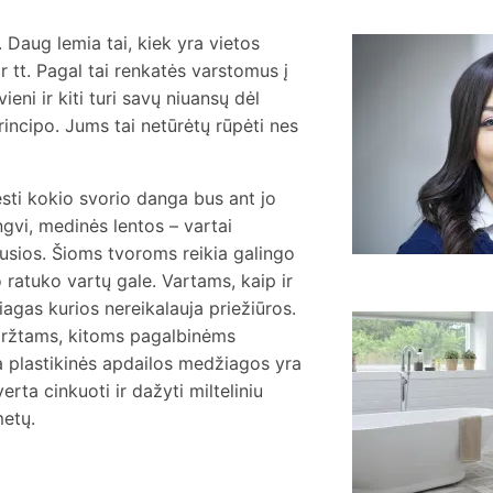
. Daug lemia tai, kiek yra vietos
r tt. Pagal tai renkatės varstomus į
a
s
ieni ir kiti turi savų niuansų dėl
incipo. Jums tai netūrėtų rūpėti nes
ęsti kokio svorio danga bus ant jo
gvi, medinės lentos – vartai
iausios. Šioms tvoroms reikia galingo
io ratuko vartų gale. Vartams, kaip ir
iagas kurios nereikalauja priežiūros.
K
varžtams, kitoms pagalbinėms
p
a plastikinės apdailos medžiagos yra
v
rta cinkuoti ir dažyti milteliniu
metų.