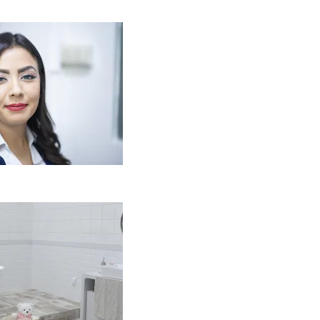
Kaip miegamojo
tmosfera veikia odos
enėjimą?
2026-06-01
aip įsirengti
ritaikytą neįgaliojo
ežimėliui vonią?
2026-05-12