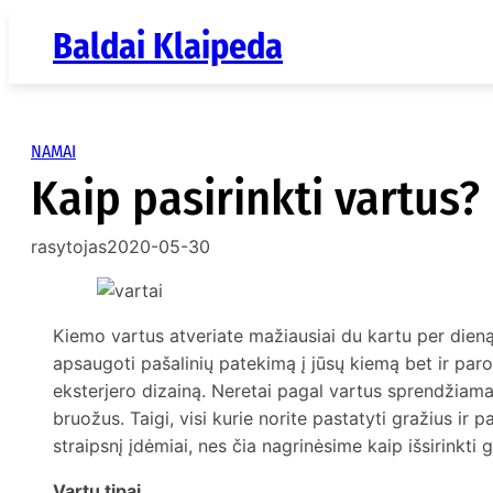
Eiti
Baldai Klaipeda
prie
turinio
NAMAI
Kaip pasirinkti vartus?
rasytojas
2020-05-30
Kiemo vartus atveriate mažiausiai du kartu per dieną. 
apsaugoti pašalinių patekimą į jūsų kiemą bet ir paro
eksterjero dizainą. Neretai pagal vartus sprendžiama
bruožus. Taigi, visi kurie norite pastatyti gražius ir p
straipsnį įdėmiai, nes čia nagrinėsime kaip išsirinkti g
Vartų tipai