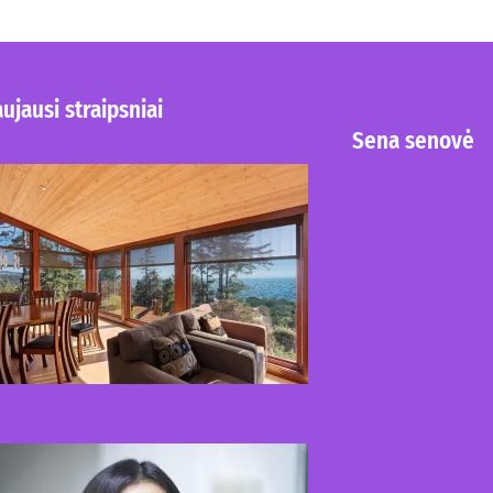
ujausi straipsniai
Sena senovė
Kur nusipirkti medines
žaliuzes Klaipėdoje?
2026-08-01
Kaip miegamojo
atmosfera veikia odos