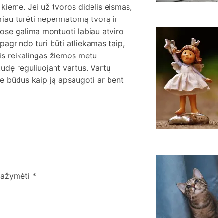
 kieme. Jei už tvoros didelis eismas,
eriau turėti nepermatomą tvorą ir
ose galima montuoti labiau atviro
 pagrindo turi būti atliekamas taip,
k
r
Jis reikalingas žiemos metu
k
tudę reguliuojant vartus. Vartų
e
te būdus kaip ją apsaugoti ar bent
K
n
 pažymėti
*