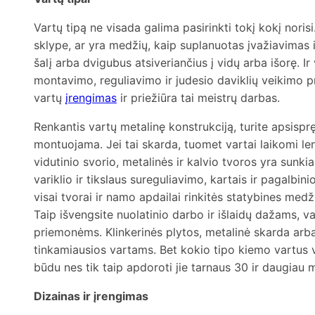
Vartų tipą ne visada galima pasirinkti tokį kokį norisi
sklype, ar yra medžių, kaip suplanuotas įvažiavimas i
šalį arba dvigubus atsiveriančius į vidų arba išorę. Ir v
montavimo, reguliavimo ir judesio daviklių veikimo pr
vartų
įrengimas
ir priežiūra tai meistrų darbas.
Renkantis vartų metalinę konstrukciją, turite apsispr
montuojama. Jei tai skarda, tuomet vartai laikomi len
vidutinio svorio, metalinės ir kalvio tvoros yra sunk
variklio ir tikslaus sureguliavimo, kartais ir pagalbin
visai tvorai ir namo apdailai rinkitės statybines medž
Taip išvengsite nuolatinio darbo ir išlaidų dažams, 
priemonėms. Klinkerinės plytos, metalinė skarda arb
tinkamiausios vartams. Bet kokio tipo kiemo vartus ve
būdu nes tik taip apdoroti jie tarnaus 30 ir daugiau 
Dizainas ir įrengimas