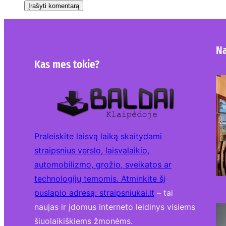
Na
Kas mes tokie?
Praleiskite laisvą laiką skaitydami
straipsnius verslo, laisvalaikio,
automobilizmo, grožio, sveikatos ar
technologijų temomis. Atminkite šį
puslapio adresą:
straipsniukai.lt
– tai
naujas ir įdomus interneto leidinys visiems
šiuolaikiškiems žmonėms.