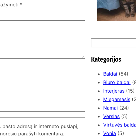
 pažymėti
*
S
e
a
Kategorijos
r
c
Baldai
(54)
h
Biuro baldai
(8
Interjeras
(15)
Miegamasis
(2
Namai
(24)
Verslas
(5)
Virtuvės balda
. pašto adresą ir interneto puslapį,
Vonia
(5)
l norėsiu parašyti komentarą.