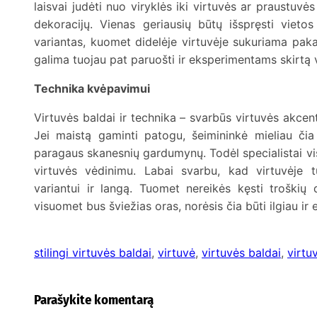
laisvai judėti nuo viryklės iki virtuvės ar praustuvės
dekoracijų. Vienas geriausių būtų išspręsti vietos
variantas, kuomet didelėje virtuvėje sukuriama paka
galima tuojau pat paruošti ir eksperimentams skirtą v
Technika kvėpavimui
Virtuvės baldai ir technika – svarbūs virtuvės akcen
Jei maistą gaminti patogu, šeimininkė mieliau čia 
paragaus skanesnių gardumynų. Todėl specialistai vis
virtuvės vėdinimu. Labai svarbu, kad virtuvėje t
variantui ir langą. Tuomet nereikės kęsti troškių 
visuomet bus šviežias oras, norėsis čia būti ilgiau ir
stilingi virtuvės baldai
, 
virtuvė
, 
virtuvės baldai
, 
virtu
Parašykite komentarą