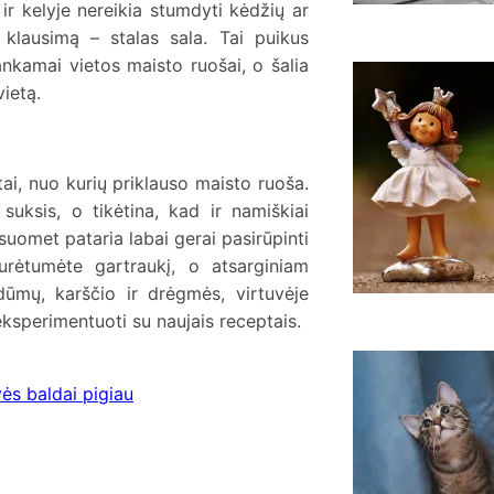
 ir kelyje nereikia stumdyti kėdžių ar
 klausimą – stalas sala. Tai puikus
nkamai vietos maisto ruošai, o šalia
ietą.
k
r
k
e
tai, nuo kurių priklauso maisto ruoša.
suksis, o tikėtina, kad ir namiškiai
uomet pataria labai gerai pasirūpinti
urėtumėte gartraukį, o atsarginiam
dūmų, karščio ir drėgmės, virtuvėje
 eksperimentuoti su naujais receptais.
K
n
vės baldai pigiau