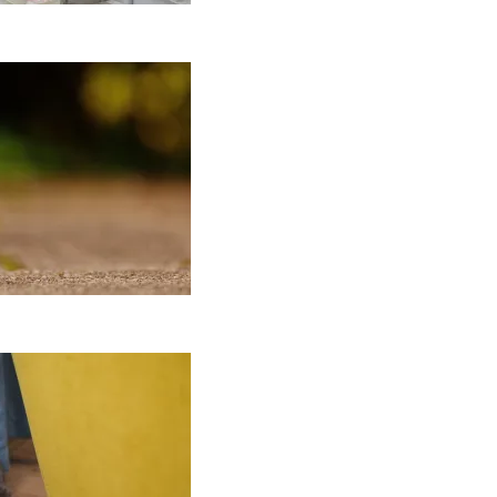
Keramika
asdienybėje: kaip
ankų darbo indai
eičia požiūrį į namų
stetiką
2026-04-02
ą daryti, kad katė
edraskytų tapetų?
2026-02-07