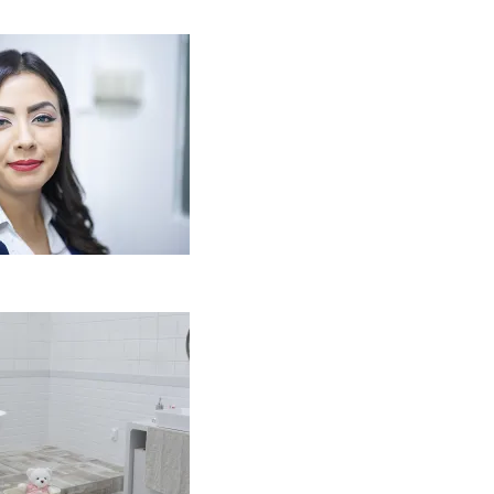
Kaip miegamojo
tmosfera veikia odos
enėjimą?
2026-06-01
aip įsirengti
ritaikytą neįgaliojo
ežimėliui vonią?
2026-05-12