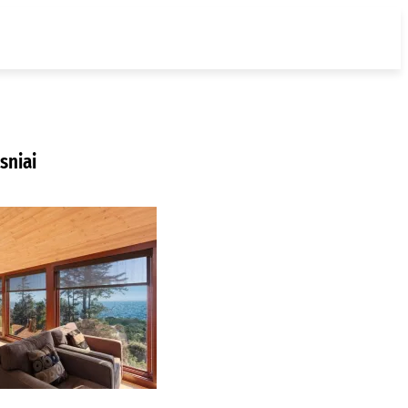
sniai
ur nusipirkti
edines žaliuzes
laipėdoje?
2026-08-01