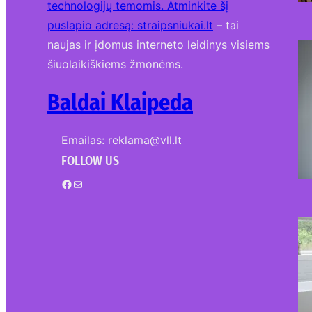
technologijų temomis. Atminkite šį
puslapio adresą:
straipsniukai.lt
– tai
naujas ir įdomus interneto leidinys visiems
šiuolaikiškiems žmonėms.
Baldai Klaipeda
Emailas: reklama@vll.lt
FOLLOW US
Facebook
Mail