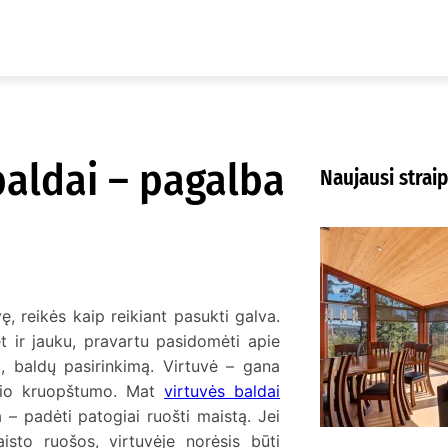
baldai – pagalba
Naujausi straip
K
m
K
uvę, reikės kaip reikiant pasukti galva.
t ir jauku, pravartu pasidomėti apie
, baldų pasirinkimą. Virtuvė – gana
tinio kruopštumo. Mat
virtuvės baldai
a – padėti patogiai ruošti maistą. Jei
isto ruošos, virtuvėje norėsis būti