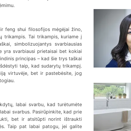
iėmimu.
a
s
 ir feng shui filosofijos mėgėjai žino,
 trikampis. Tai trikampis, kuriame į
aškai, simbolizuojantys svarbiausias
e yra svarbiausi prietaisai bet kokiai
indinis principas – kad šie trys taškai
 išdėstyti taip, kad sudarytų trikampį.
ą virtuvėje, bet ir pastebėsite, jog
togiau.
K
p
v
kdytų, labai svarbu, kad turėtumėte
labai svarbus. Pasirūpinkite, kad prie
i, bet ir atsitūpti norint ištraukti
s. Taip pat labai patogu, jei galite