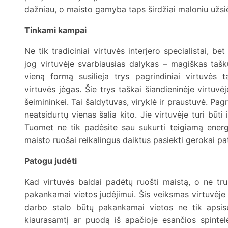
dažniau, o maisto gamyba taps širdžiai maloniu užs
Tinkami kampai
Ne tik tradiciniai virtuvės interjero specialistai, bet
jog virtuvėje svarbiausias dalykas – magiškas taškų
vieną formą susilieja trys pagrindiniai virtuvės t
virtuvės jėgas. Šie trys taškai šiandieninėje virtuvėj
šeimininkei. Tai šaldytuvas, viryklė ir praustuvė. Pagr
neatsidurtų vienas šalia kito. Jie virtuvėje turi būti
Tuomet ne tik padėsite sau sukurti teigiamą energij
maisto ruošai reikalingus daiktus pasiekti gerokai pa
Patogu judėti
Kad virtuvės baldai padėtų ruošti maistą, o ne tru
pakankamai vietos judėjimui. Šis veiksmas virtuvėje 
darbo stalo būtų pakankamai vietos ne tik apsisukt
kiaurasamtį ar puodą iš apačioje esančios spintelė