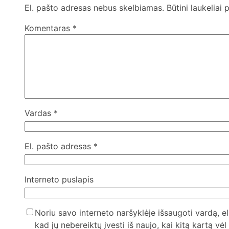
El. pašto adresas nebus skelbiamas.
Būtini laukeliai
Komentaras
*
Vardas
*
El. pašto adresas
*
Interneto puslapis
Noriu savo interneto naršyklėje išsaugoti vardą, el
kad jų nebereiktų įvesti iš naujo, kai kitą kartą vė