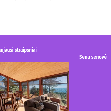
ujausi straipsniai
Sena senovė
Kur nusipirkti medines
žaliuzes Klaipėdoje?
2026-08-01