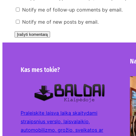
Notify me of follow-up comments by email.
Notify me of new posts by email.
Na
Kas mes tokie?
Praleiskite laisvą laiką skaitydami
straipsnius verslo, laisvalaikio,
automobilizmo, grožio, sveikatos ar