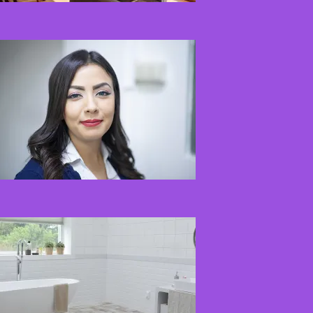
Kaip miegamojo
atmosfera veikia odos
senėjimą?
2026-06-01
Kaip įsirengti
pritaikytą neįgaliojo
vežimėliui vonią?
2026-05-12