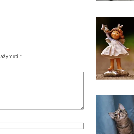
k
r
k
e
 pažymėti
*
K
n