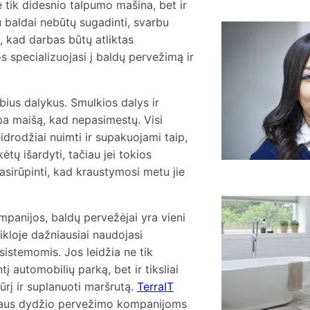
e tik didesnio talpumo mašina, bet ir
baldai nebūtų sugadinti, svarbu
, kad darbas būtų atliktas
a
s specializuojasi į baldų pervežimą ir
s
bius dalykus. Smulkios dalys ir
arba maišą, kad nepasimestų. Visi
veidrodžiai nuimti ir supakuojami taip,
tų išardyti, tačiau jei tokios
pasirūpinti, kad kraustymosi metu jie
K
mpanijos, baldų pervežėjai yra vieni
p
v
eikloje dažniausiai naudojasi
istemomis. Jos leidžia ne tik
į automobilių parką, bet ir tiksliai
ūrį ir suplanuoti maršrutą.
TerraIT
raus dydžio pervežimo kompanijoms