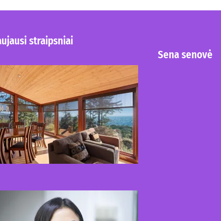
ujausi straipsniai
Sena senovė
Kur nusipirkti medines
žaliuzes Klaipėdoje?
2026-08-01
Kaip miegamojo
atmosfera veikia odos
senėjimą?