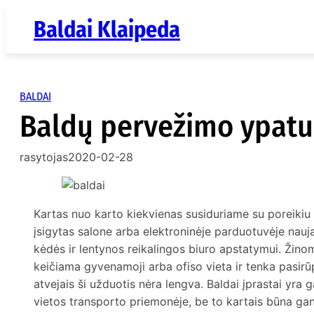
Eiti
Baldai Klaipeda
prie
turinio
BALDAI
Baldų pervežimo ypat
rasytojas
2020-02-28
Kartas nuo karto kiekvienas susiduriame su poreikiu p
įsigytas salone arba elektroninėje parduotuvėje nauja
kėdės ir lentynos reikalingos biuro apstatymui. Žinom
keičiama gyvenamoji arba ofiso vieta ir tenka pasirū
atvejais ši užduotis nėra lengva. Baldai įprastai yra
vietos transporto priemonėje, be to kartais būna gan s