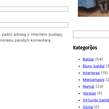
S
. pašto adresą ir interneto puslapį,
e
l norėsiu parašyti komentarą.
a
Kategorijos
r
c
Baldai
(54)
h
Biuro baldai
(8
Interjeras
(15)
Miegamasis
(2
Namai
(24)
Verslas
(5)
Virtuvės balda
Vonia
(5)