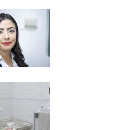
Kaip miegamojo
tmosfera veikia odos
enėjimą?
2026-06-01
aip įsirengti
ritaikytą neįgaliojo
ežimėliui vonią?
2026-05-12