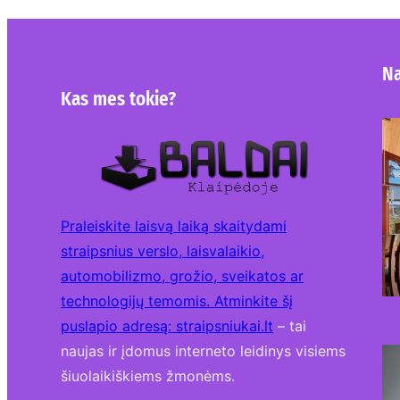
Na
Kas mes tokie?
Praleiskite laisvą laiką skaitydami
straipsnius verslo, laisvalaikio,
automobilizmo, grožio, sveikatos ar
technologijų temomis. Atminkite šį
puslapio adresą:
straipsniukai.lt
– tai
naujas ir įdomus interneto leidinys visiems
šiuolaikiškiems žmonėms.