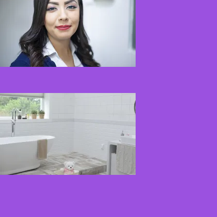
2026-06-01
Kaip įsirengti
pritaikytą neįgaliojo
vežimėliui vonią?
2026-05-12