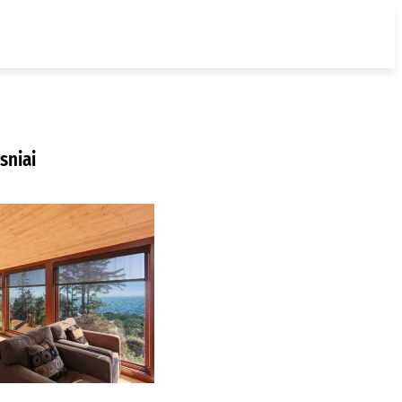
sniai
ur nusipirkti
edines žaliuzes
laipėdoje?
2026-08-01