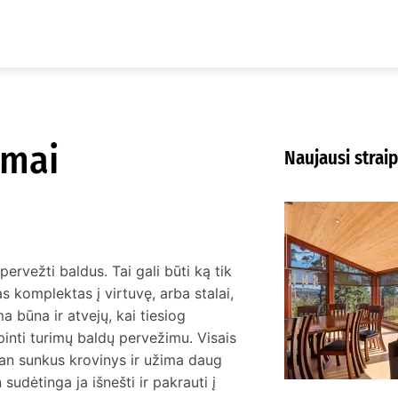
umai
Naujausi straip
K
m
K
ervežti baldus. Tai gali būti ką tik
s komplektas į virtuvę, arba stalai,
a būna ir atvejų, kai tiesiog
pinti turimų baldų pervežimu. Visais
 gan sunkus krovinys ir užima daug
udėtinga ja išnešti ir pakrauti į