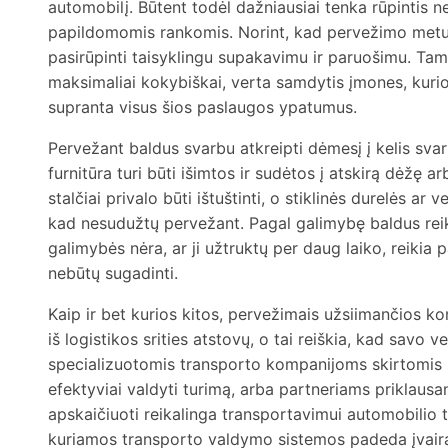
automobilį. Būtent todėl dažniausiai tenka rūpintis n
papildomomis rankomis. Norint, kad pervežimo metu 
pasirūpinti taisyklingu supakavimu ir paruošimu. Tam
maksimaliai kokybiškai, verta samdytis įmones, kurio
supranta visus šios paslaugos ypatumus.
Pervežant baldus svarbu atkreipti dėmesį į kelis svar
furnitūra turi būti išimtos ir sudėtos į atskirą dėžę 
stalčiai privalo būti ištuštinti, o stiklinės durelės ar 
kad nesudužtų pervežant. Pagal galimybę baldus reikė
galimybės nėra, ar ji užtruktų per daug laiko, reikia 
nebūtų sugadinti.
Kaip ir bet kurios kitos, pervežimais užsiimančios ko
iš logistikos srities atstovų, o tai reiškia, kad savo v
specializuotomis transporto kompanijoms skirtomis s
efektyviai valdyti turimą, arba partneriams priklausant
apskaičiuoti reikalinga transportavimui automobilio t
kuriamos transporto valdymo sistemos padeda įvai