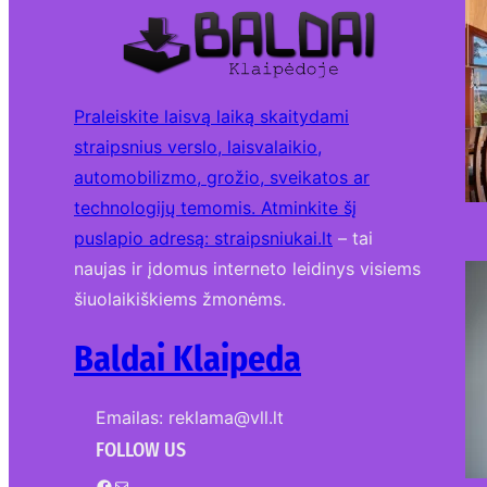
Praleiskite laisvą laiką skaitydami
straipsnius verslo, laisvalaikio,
automobilizmo, grožio, sveikatos ar
technologijų temomis. Atminkite šį
puslapio adresą:
straipsniukai.lt
– tai
naujas ir įdomus interneto leidinys visiems
šiuolaikiškiems žmonėms.
Baldai Klaipeda
Emailas: reklama@vll.lt
FOLLOW US
Facebook
Mail