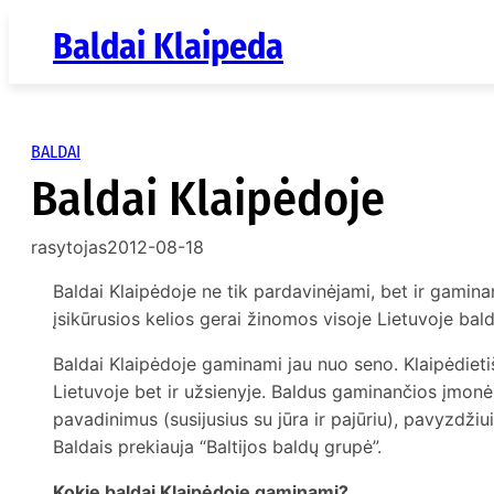
Eiti
Baldai Klaipeda
prie
turinio
BALDAI
Baldai Klaipėdoje
rasytojas
2012-08-18
Baldai Klaipėdoje ne tik pardavinėjami, bet ir gamin
įsikūrusios kelios gerai žinomos visoje Lietuvoje b
Baldai Klaipėdoje gaminami jau nuo seno. Klaipėdietiš
Lietuvoje bet ir užsienyje. Baldus gaminančios įmonė
pavadinimus (susijusius su jūra ir pajūriu), pavyzdžiui
Baldais prekiauja “Baltijos baldų grupė”.
Kokie baldai Klaipėdoje gaminami?