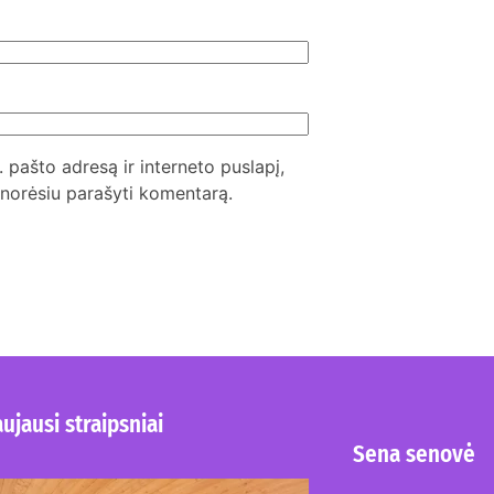
. pašto adresą ir interneto puslapį,
l norėsiu parašyti komentarą.
ujausi straipsniai
Sena senovė