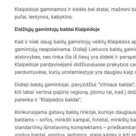
Klaipėdoje gaminamos ir kėdės bei stalai, mažesni ba
pufai, lentynos, kabyklos.
Didžiųjų gamintojų baldai Klaipėdoje
Kad ir kiek daug baldų gamintojų veiktų Klaipėdos ap
gamintojų neapsieinama. Didieji Lietuvos baldų gamin
atstovybes, nes rinka čia iš tiesų yra didelė ir persp
Klaipėdoje pardavinėjami didžiuosiuose prekybos cen
parduotuvėse, kurių uostamiestyje yra daugiau kaip 
Didieji baldų gamintojai, pavyzdžiui “Vilniaus baldai”,
kiti labai vertina pajūrio regioną. Įdomu tai, kad į d
patenka ir “Klaipėdos baldai”.
Konkuruojama gatavų baldų rinkoje, kurioje daugiau
baldams – sofos, minkšti kampai, foteliai, minkštų ba
standartinių išmatavimų komplektams – prieškambari
vonios baldai, spintos, lentynos, stalai kėdės ir kiti 