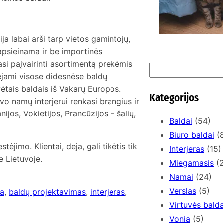
a labai arši tarp vietos gamintojų,
eapsieinama ir be importinės
si paįvairinti asortimentą prekėmis
S
inėjami visose didesnėse baldų
e
ėtais baldais iš Vakarų Europos.
a
Kategorijos
o namų interjerui renkasi brangius ir
r
nijos, Vokietijos, Prancūzijos – šalių,
c
Baldai
(54)
h
Biuro baldai
(8
ėjimo. Klientai, deja, gali tikėtis tik
Interjeras
(15)
e Lietuvoje.
Miegamasis
(2
Namai
(24)
Verslas
(5)
a
, 
baldų projektavimas
, 
interjeras
, 
Virtuvės balda
Vonia
(5)