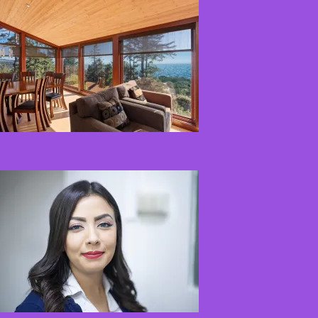
Kur nusipirkti medines
žaliuzes Klaipėdoje?
2026-08-01
Kaip miegamojo
atmosfera veikia odos
senėjimą?
2026-06-01