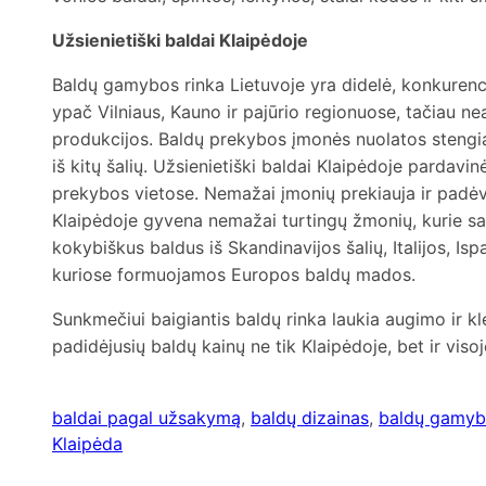
Užsienietiški baldai Klaipėdoje
Baldų gamybos rinka Lietuvoje yra didelė, konkurencij
ypač Vilniaus, Kauno ir pajūrio regionuose, tačiau n
produkcijos. Baldų prekybos įmonės nuolatos stengia
iš kitų šalių. Užsienietiški baldai Klaipėdoje pardav
prekybos vietose. Nemažai įmonių prekiauja ir padėv
Klaipėdoje gyvena nemažai turtingų žmonių, kurie sav
kokybiškus baldus iš Skandinavijos šalių, Italijos, Ispa
kuriose formuojamos Europos baldų mados.
Sunkmečiui baigiantis baldų rinka laukia augimo ir klest
padidėjusių baldų kainų ne tik Klaipėdoje, bet ir visoj
baldai pagal užsakymą
, 
baldų dizainas
, 
baldų gamyb
Klaipėda