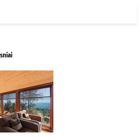
sniai
ur nusipirkti
edines žaliuzes
laipėdoje?
2026-08-01