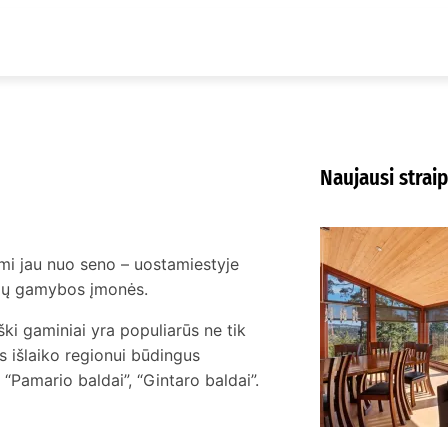
Naujausi straip
K
m
ami jau nuo seno – uostamiestyje
K
aldų gamybos įmonės.
ki gaminiai yra populiarūs ne tik
s išlaiko regionui būdingus
 “Pamario baldai”, “Gintaro baldai”.