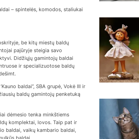
ldai – spintelės, komodos, staliukai
k
r
k
skrityje, be kitų miestų baldų
e
tojai pajūryje steigia savo
ektyvi. Didžiųjų gamintojų baldai
truose ir specializuotose baldų
dešimt.
 ‘Kauno baldai”, SBA grupė, Vokė III ir
idžiausių baldų gamintojų penketuką
K
n
siai dėmesio tenka minkštiems
ldų komplektai, lovos. Taip pat ir
o baldai, vaikų kambario baldai,
smulkūs baldai.