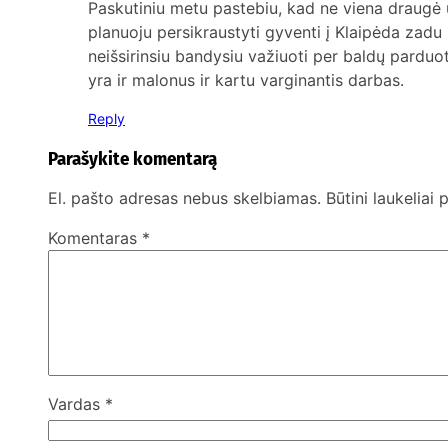
Paskutiniu metu pastebiu, kad ne viena draugė 
planuoju persikraustyti gyventi į Klaipėda zadu ir 
neišsirinsiu bandysiu važiuoti per baldų parduo
yra ir malonus ir kartu varginantis darbas.
Reply
Parašykite komentarą
El. pašto adresas nebus skelbiamas.
Būtini laukeliai
Komentaras
*
Vardas
*