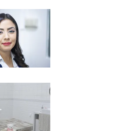
Kaip miegamojo
tmosfera veikia odos
enėjimą?
2026-06-01
aip įsirengti
ritaikytą neįgaliojo
ežimėliui vonią?
2026-05-12