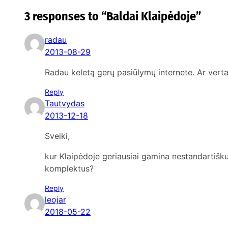
3 responses to “Baldai Klaipėdoje”
radau
2013-08-29
Radau keletą gerų pasiūlymų internete. Ar verta 
Reply
Tautvydas
2013-12-18
Sveiki,
kur Klaipėdoje geriausiai gamina nestandartišku
komplektus?
Reply
leojar
2018-05-22