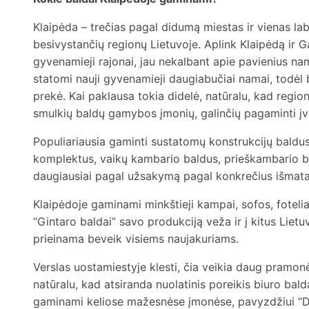
Klaipėda – trečias pagal didumą miestas ir vienas labi
besivystančių regionų Lietuvoje. Aplink Klaipėdą ir 
gyvenamieji rajonai, jau nekalbant apie pavienius n
statomi nauji gyvenamieji daugiabučiai namai, todėl b
prekė. Kai paklausa tokia didelė, natūralu, kad regio
smulkių baldų gamybos įmonių, galinčių pagaminti įva
Populiariausia gaminti sustatomų konstrukcijų baldus –
komplektus, vaikų kambario baldus, prieškambario ba
daugiausiai pagal užsakymą pagal konkrečius išmatav
Klaipėdoje gaminami minkštieji kampai, sofos, foteliai,
“Gintaro baldai” savo produkciją veža ir į kitus Lietu
prieinama beveik visiems naujakuriams.
Verslas uostamiestyje klesti, čia veikia daug pramonė
natūralu, kad atsiranda nuolatinis poreikis biuro bal
gaminami keliose mažesnėse įmonėse, pavyzdžiui “Da