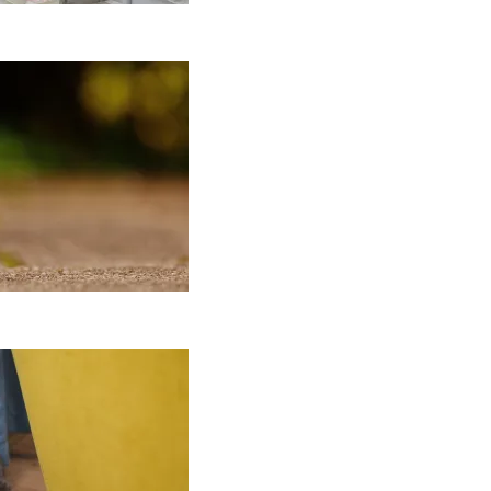
Keramika
asdienybėje: kaip
ankų darbo indai
eičia požiūrį į namų
stetiką
2026-04-02
ą daryti, kad katė
edraskytų tapetų?
2026-02-07