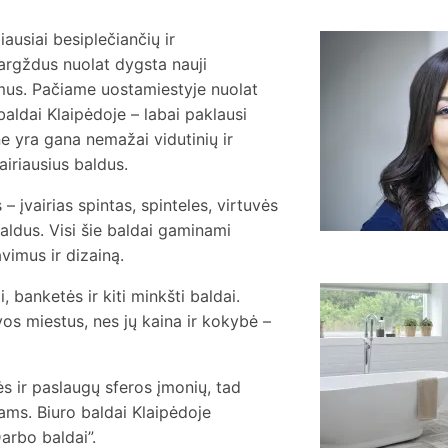
ausiai besiplečiančių ir
Gargždus nuolat dygsta nauji
a
s
amus. Pačiame uostamiestyje nuolat
aldai Klaipėdoje – labai paklausi
ne yra gana nemažai vidutinių ir
iriausius baldus.
 įvairias spintas, spinteles, virtuvės
ldus. Visi šie baldai gaminami
imus ir dizainą.
 banketės ir kiti minkšti baldai.
K
p
vos miestus, nes jų kaina ir kokybė –
v
s ir paslaugų sferos įmonių, tad
dams. Biuro baldai Klaipėdoje
rbo baldai”.