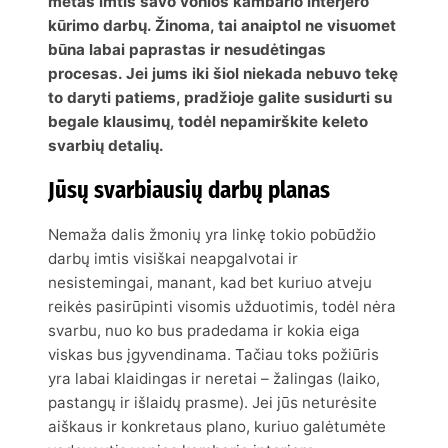
metas imtis savo vonios kambario interjero
kūrimo darbų. Žinoma, tai anaiptol ne visuomet
būna labai paprastas ir nesudėtingas
procesas. Jei jums iki šiol niekada nebuvo tekę
to daryti patiems, pradžioje galite susidurti su
begale klausimų, todėl nepamirškite keleto
svarbių detalių.
Jūsų svarbiausių darbų planas
Nemaža dalis žmonių yra linkę tokio pobūdžio
darbų imtis visiškai neapgalvotai ir
nesistemingai, manant, kad bet kuriuo atveju
reikės pasirūpinti visomis užduotimis, todėl nėra
svarbu, nuo ko bus pradedama ir kokia eiga
viskas bus įgyvendinama. Tačiau toks požiūris
yra labai klaidingas ir neretai – žalingas (laiko,
pastangų ir išlaidų prasme). Jei jūs neturėsite
aiškaus ir konkretaus plano, kuriuo galėtumėte