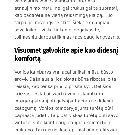
vadovautis vonios kambario interjero
atnaujinimo metu, neilgai trukus galite suprasti,
kad padarėte ne vieną reikšmingą klaidą. Tuo
tarpu, jei nevengsite skirti šiek tiek daugiau
savo laiko ir viską tinkamai apgalvosite,
tolimesnių darbų atlikimas taps daug lengvesnis.
Visuomet galvokite apie kuo didesnį
komfortą
Vonios kambarys yra labai unikali mūsų būsto
erdvė. Dažniausiai jos plotas būna ribotas, o tai
reiškia, kad tenka prie jo prisitaikyti. Dėl šios
priežasties labai svarbu vonios kambario
interjerą atnaujinti galvojant apie kuo didesnį
patogumą. Vonios kambaryje jums turėtų būti
paprasta judėti. Taip pat viskas turėtų būti savo
vietose, suteikiant daug daugiau komforto ir
jaukumo. Tai reiškia, kad optimaliai ir efektyviai