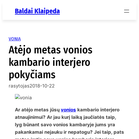
Eiti
Baldai Klaipeda
prie
turinio
VONIA
Atėjo metas vonios
kambario interjero
pokyčiams
rasytojas
2018-10-22
Ar atėjo metas jūsų
vonios
kambario interjero
atnaujinimui? Ar jau kurį laiką jaučiatės taip,
lyg būnant savo vonios kambaryje jums yra
pakankamai nejauku ir nepatogu? Jei taip, pats