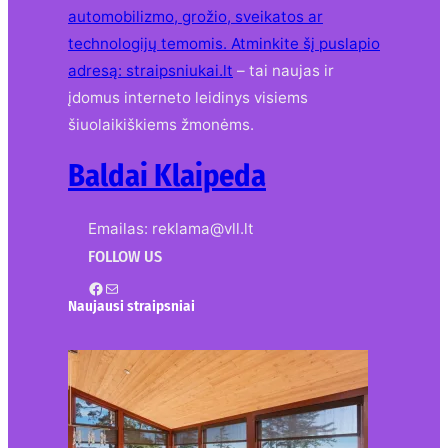
automobilizmo, grožio, sveikatos ar
technologijų temomis. Atminkite šį puslapio
adresą:
straipsniukai.lt
– tai naujas ir
įdomus interneto leidinys visiems
šiuolaikiškiems žmonėms.
Baldai Klaipeda
Emailas: reklama@vll.lt
FOLLOW US
Facebook
Mail
Naujausi straipsniai
Kur nusipirkti medines
žaliuzes Klaipėdoje?
2026-08-01