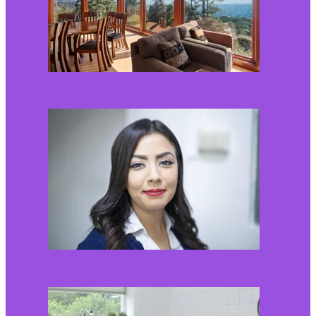
Kaip miegamojo
atmosfera veikia odos
senėjimą?
2026-06-01
Kaip įsirengti pritaikytą
neįgaliojo vežimėliui