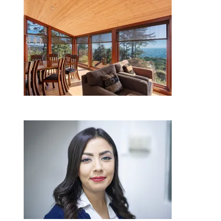
Kur nusipirkti medines
žaliuzes Klaipėdoje?
2026-08-01
Kaip miegamojo atmosfera
veikia odos senėjimą?
2026-06-01