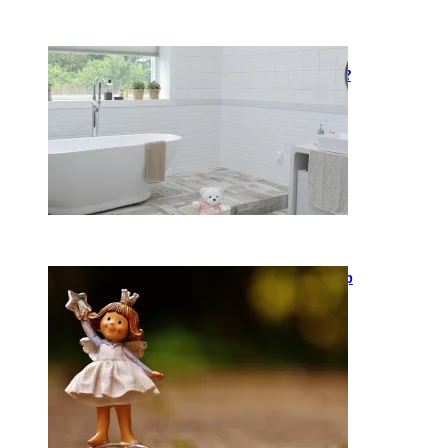
Kaip įsirengti pritaikytą
neįgaliojo vežimėliui vonią?
2026-05-12
Keramika kasdienybėje: kaip
rankų darbo indai keičia
požiūrį į namų estetiką
2026-04-02