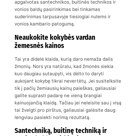
apgalvotas santechnikos, buitinės technikos ir
vonios baldų pasirinkimas bei tinkamas
suderinimas tarpusavyje tiesiogiai nulems ir
vonios kambario patogumą.
Neaukokite kokybės vardan
žemesnės kainos
Tai yra didelė klaida, kurią daro nemaža dalis
žmonių. Nors yra natūralu, kad žmonės siekia
kuo daugiau sutaupyti, vis dėlto to daryti
aukojant kokybę tikrai nevertėtų. Jei susitelksite
tik į pačių žemiausių kainų paieškas, galiausiai
galite suprasti padarę ne vieną brangiai
kainuojančią klaidą. Tačiau jei neleisite sau į visą
tai žvelgti pro pirštus, galiausiai galėsite daug
lengviau pasiekti norimą rezultatą.
Santechniką, buitinę techniką ir