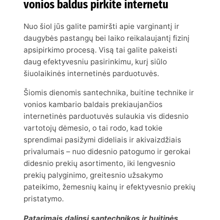
vonios baldus pirkite internetu
Nuo šiol jūs galite pamiršti apie varginantį ir
daugybės pastangų bei laiko reikalaujantį fizinį
apsipirkimo procesą. Visą tai galite pakeisti
daug efektyvesniu pasirinkimu, kurį siūlo
šiuolaikinės internetinės parduotuvės.
Šiomis dienomis santechnika, buitine technike ir
vonios kambario baldais prekiaujančios
internetinės parduotuvės sulaukia vis didesnio
vartotojų dėmesio, o tai rodo, kad tokie
sprendimai pasižymi dideliais ir akivaizdžiais
privalumais – nuo didesnio patogumo ir gerokai
didesnio prekių asortimento, iki lengvesnio
prekių palyginimo, greitesnio užsakymo
pateikimo, žemesnių kainų ir efektyvesnio prekių
pristatymo.
Patarimais dalinsi santechnikos ir buitinės