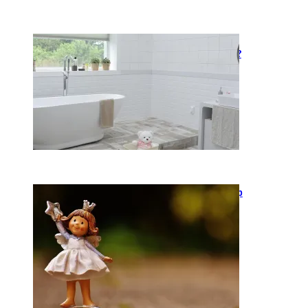
Kaip įsirengti pritaikytą
neįgaliojo vežimėliui vonią?
2026-05-12
Keramika kasdienybėje: kaip
rankų darbo indai keičia
požiūrį į namų estetiką
2026-04-02