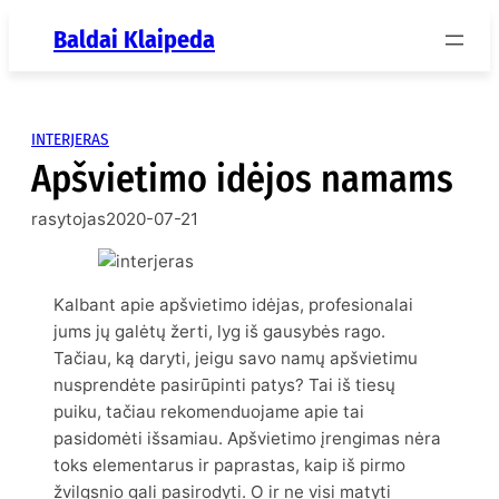
Eiti
Baldai Klaipeda
prie
turinio
INTERJERAS
Apšvietimo idėjos namams
rasytojas
2020-07-21
Kalbant apie apšvietimo idėjas, profesionalai
jums jų galėtų žerti, lyg iš gausybės rago.
Tačiau, ką daryti, jeigu savo namų apšvietimu
nusprendėte pasirūpinti patys? Tai iš tiesų
puiku, tačiau rekomenduojame apie tai
pasidomėti išsamiau. Apšvietimo įrengimas nėra
toks elementarus ir paprastas, kaip iš pirmo
žvilgsnio gali pasirodyti. O ir ne visi matyti