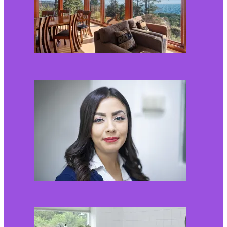
Kaip miegamojo
atmosfera veikia odos
senėjimą?
2026-06-01
Kaip įsirengti pritaikytą
neįgaliojo vežimėliui