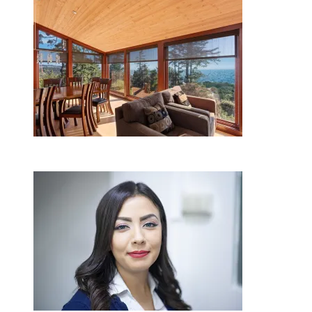
Kur nusipirkti medines
žaliuzes Klaipėdoje?
2026-08-01
Kaip miegamojo atmosfera
veikia odos senėjimą?
2026-06-01