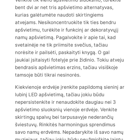
bent dvi ar net tris apšvietimo alternatyvas,
kurias galėtumėte naudoti skirtingiems
atvejams. Nesikoncentruokite tik ties bendru
apšvietimu, turėkite ir funkcinį ar dekoratyvųjį
namų apšvietimą. Pagalvokite ir apie tai, kad
svetainėje ne tik priimsite svečius, tačiau
norėsite ir pailsėti, paskaityti knygą. O gal
jaukiai įsitaisyti fotelyje prie židinio. Tokiu atveju
bendrasis apšvietimas erzins, tačiau visiškoje
tamsoje būti tikrai nesinorės.
Kiekvienoje erdvėje įrenkite papildomą sieninį ar
lubinį LED apšvietimą, tačiau jokiu būdu
nepersistenkite ir nenaudokite daugiau nei 3
apšvietimo sluoksnių vienoje erdvėje. Venkite
skirtingų spalvų bei tarpusavyje nederančių
šviestuvų. Rinkitės harmoningus sprendimus
savo namų erdvėms. Nepadarykite iš savo namų
muziejaus, tačiau jokiu būdu neužmirškite laiptų