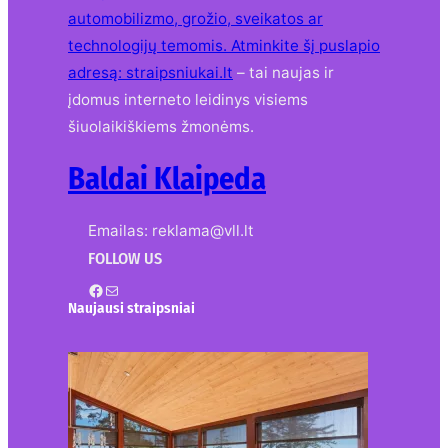
automobilizmo, grožio, sveikatos ar
technologijų temomis. Atminkite šį puslapio
adresą:
straipsniukai.lt
– tai naujas ir
įdomus interneto leidinys visiems
šiuolaikiškiems žmonėms.
Baldai Klaipeda
Emailas: reklama@vll.lt
FOLLOW US
Facebook
Mail
Naujausi straipsniai
Kur nusipirkti medines
žaliuzes Klaipėdoje?
2026-08-01