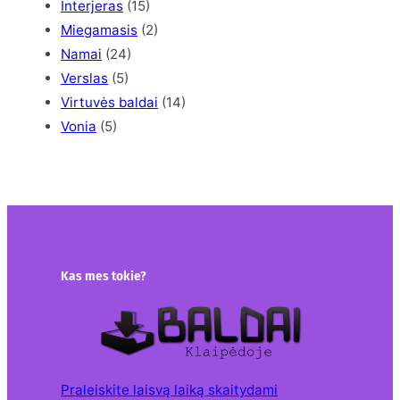
Interjeras
(15)
Miegamasis
(2)
Namai
(24)
Verslas
(5)
Virtuvės baldai
(14)
Vonia
(5)
Kas mes tokie?
Praleiskite laisvą laiką skaitydami