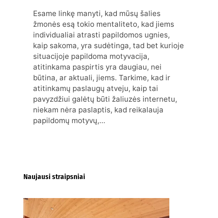
Esame linkę manyti, kad mūsų šalies
žmonės esą tokio mentaliteto, kad jiems
individualiai atrasti papildomos ugnies,
kaip sakoma, yra sudėtinga, tad bet kurioje
situacijoje papildoma motyvacija,
atitinkama paspirtis yra daugiau, nei
būtina, ar aktuali, jiems. Tarkime, kad ir
atitinkamų paslaugų atveju, kaip tai
pavyzdžiui galėtų būti žaliuzės internetu,
niekam nėra paslaptis, kad reikalauja
papildomų motyvų,…
Naujausi straipsniai
Kur nusipirkti medines
žaliuzes Klaipėdoje?