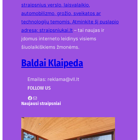
straipsnius verslo, laisvalaikio,
automobilizmo, grožio, sveikatos ar
technologijų temomis. Atminkite šį puslapio
adresą:
straipsniukai.lt
– tai naujas ir
įdomus interneto leidinys visiems
šiuolaikiškiems žmonėms.
Baldai Klaipeda
Emailas: reklama@vll.lt
FOLLOW US
Facebook
Mail
Naujausi straipsniai
Kur nusipirkti medines
žaliuzes Klaipėdoje?
2026-08-01