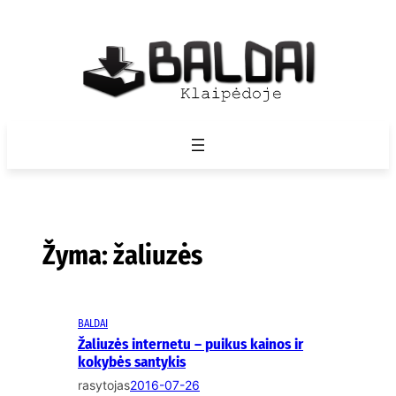
Eiti
prie
turinio
Žyma:
žaliuzės
BALDAI
Žaliuzės internetu – puikus kainos ir
kokybės santykis
rasytojas
2016-07-26