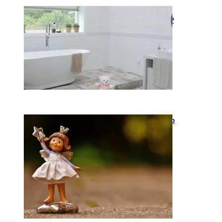
Kaip įsirengti pritaikytą
neįgaliojo vežimėliui vonią?
2026-05-12
Keramika kasdienybėje: kaip
rankų darbo indai keičia
požiūrį į namų estetiką
2026-04-02