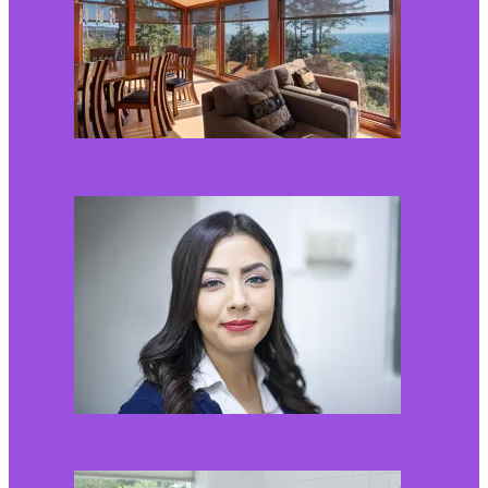
Kaip miegamojo
atmosfera veikia odos
senėjimą?
2026-06-01
Kaip įsirengti pritaikytą