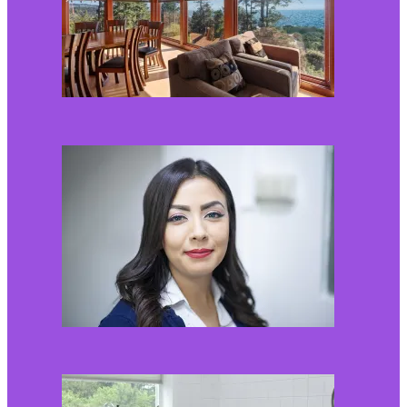
Kaip miegamojo
atmosfera veikia odos
senėjimą?
2026-06-01
Kaip įsirengti pritaikytą
neįgaliojo vežimėliui