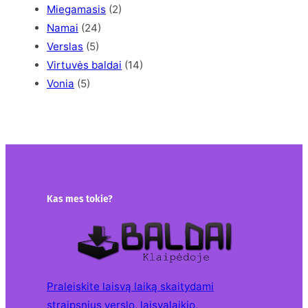
Miegamasis
(2)
Namai
(24)
Verslas
(5)
Virtuvės baldai
(14)
Vonia
(5)
Kas mes tokie?
Praleiskite laisvą laiką skaitydami
straipsnius verslo, laisvalaikio,