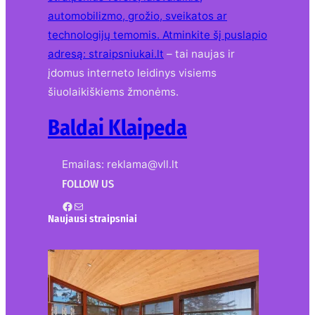
automobilizmo, grožio, sveikatos ar
technologijų temomis. Atminkite šį puslapio
adresą:
straipsniukai.lt
– tai naujas ir
įdomus interneto leidinys visiems
šiuolaikiškiems žmonėms.
Baldai Klaipeda
Emailas: reklama@vll.lt
FOLLOW US
Facebook
Mail
Naujausi straipsniai
Kur nusipirkti medines
žaliuzes Klaipėdoje?
2026-08-01