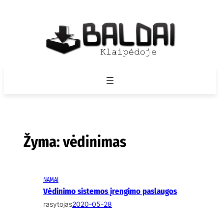
Eiti
prie
turinio
Žyma:
vėdinimas
NAMAI
Vėdinimo sistemos įrengimo paslaugos
rasytojas
2020-05-28