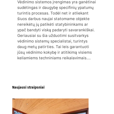
Vėdinimo sistemos įrengimas yra ganėtinai
sudėtingas ir daugybę specifinių ypatumų
turintis procesas. Todėl net ir atliekant
šiuos darbus naujai statomame objekte
nereikėtų jų patikėti statybininkams ar
ypač bandyti viską padaryti savarankiškai.
Geriausiai su šia užduotimi susitvarkys
vėdinimo sistemų specialistai, turintys
daug metų patirties. Tai leis garantuoti
jūsų vėdinimo kokybę ir atitikimą visiems
keliamiems techniniams reikalavimais.…
Naujausi straipsniai
Kur nusipirkti medines
žaliuzes Klaipėdoje?