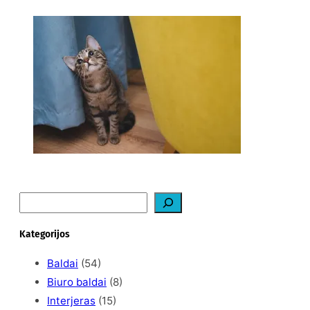
Ką daryti, kad katė
nedraskytų tapetų?
2026-02-07
S
e
a
Kategorijos
r
c
Baldai
(54)
h
Biuro baldai
(8)
Interjeras
(15)