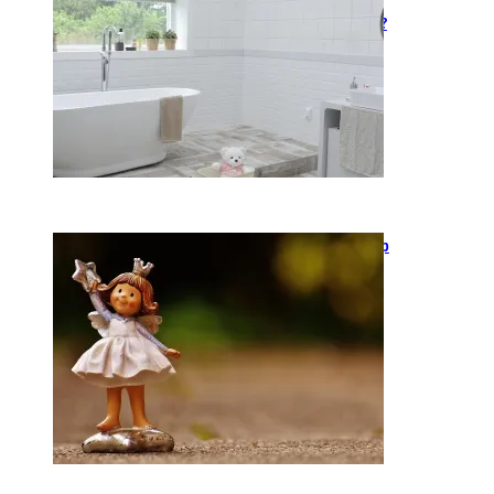
Kaip įsirengti pritaikytą
neįgaliojo vežimėliui vonią?
2026-05-12
Keramika kasdienybėje: kaip
rankų darbo indai keičia
požiūrį į namų estetiką
2026-04-02