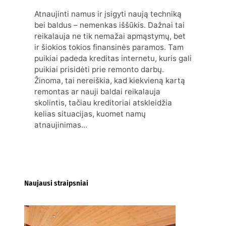
Atnaujinti namus ir įsigyti naują techniką
bei baldus – nemenkas iššūkis. Dažnai tai
reikalauja ne tik nemažai apmąstymų, bet
ir šiokios tokios finansinės paramos. Tam
puikiai padeda kreditas internetu, kuris gali
puikiai prisidėti prie remonto darbų.
Žinoma, tai nereiškia, kad kiekvieną kartą
remontas ar nauji baldai reikalauja
skolintis, tačiau kreditoriai atskleidžia
kelias situacijas, kuomet namų
atnaujinimas…
Naujausi straipsniai
Kur nusipirkti medines
žaliuzes Klaipėdoje?