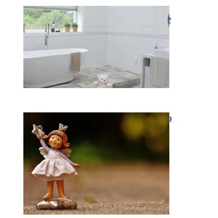
Kaip įsirengti pritaikytą
neįgaliojo vežimėliui vonią?
2026-05-12
Keramika kasdienybėje: kaip
rankų darbo indai keičia
požiūrį į namų estetiką
2026-04-02