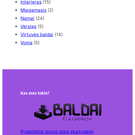
Interjeras
(15)
Miegamasis
(2)
Namai
(24)
Verslas
(5)
Virtuvės baldai
(14)
Vonia
(5)
Kas mes tokie?
Praleiskite laisvą laiką skaitydami