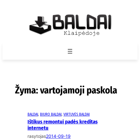
Eiti
prie
turinio
Žyma:
vartojamoji paskola
BALDAI
, 
BIURO BALDAI
, 
VIRTUVĖS BALDAI
Ištikus remontui padės kreditas
internetu
rasytojas
2014-09-19