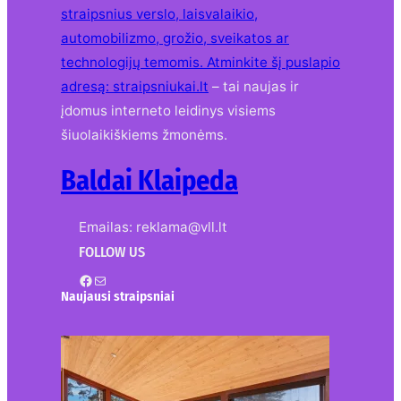
straipsnius verslo, laisvalaikio,
automobilizmo, grožio, sveikatos ar
technologijų temomis. Atminkite šį puslapio
adresą:
straipsniukai.lt
– tai naujas ir
įdomus interneto leidinys visiems
šiuolaikiškiems žmonėms.
Baldai Klaipeda
Emailas: reklama@vll.lt
FOLLOW US
Facebook
Mail
Naujausi straipsniai
Kur nusipirkti medines
žaliuzes Klaipėdoje?
2026-08-01