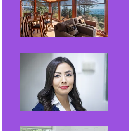
Kaip miegamojo
atmosfera veikia odos
senėjimą?
2026-06-01
Kaip įsirengti pritaikytą