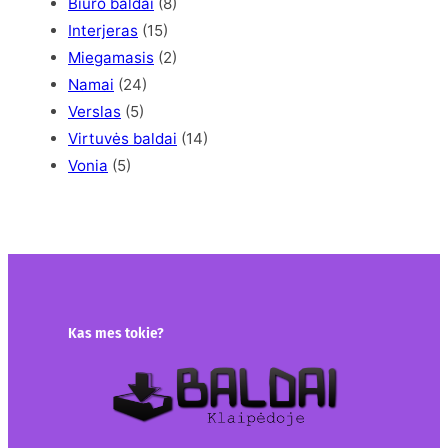
Biuro baldai
(8)
Interjeras
(15)
Miegamasis
(2)
Namai
(24)
Verslas
(5)
Virtuvės baldai
(14)
Vonia
(5)
Kas mes tokie?