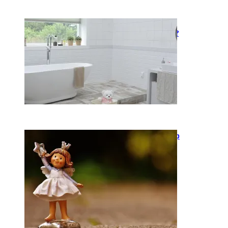
Kaip įsirengti pritaikytą
neįgaliojo vežimėliui vonią?
2026-05-12
Keramika kasdienybėje: kaip
rankų darbo indai keičia
požiūrį į namų estetiką
2026-04-02