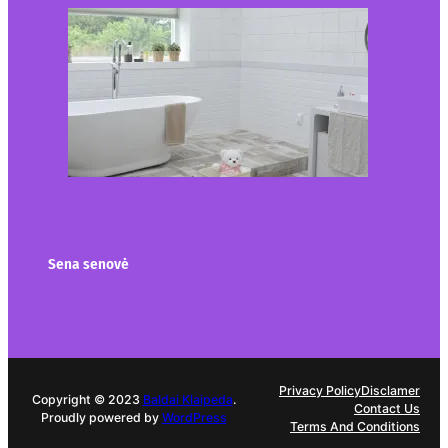
Kaip įsirengti pritaikytą
neįgaliojo vežimėliui
vonią?
2026-05-12
Sena senovė
Privacy Policy
Disclamer
Copyright © 2023
Baldai Klaipeda
.
Contact Us
Proudly powered by
WordPress
Terms And Conditions