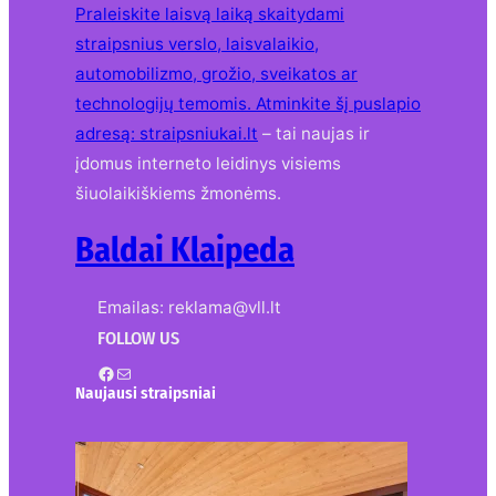
Praleiskite laisvą laiką skaitydami
straipsnius verslo, laisvalaikio,
automobilizmo, grožio, sveikatos ar
technologijų temomis. Atminkite šį puslapio
adresą:
straipsniukai.lt
– tai naujas ir
įdomus interneto leidinys visiems
šiuolaikiškiems žmonėms.
Baldai Klaipeda
Emailas: reklama@vll.lt
FOLLOW US
Facebook
Mail
Naujausi straipsniai
Kur nusipirkti medines
žaliuzes Klaipėdoje?