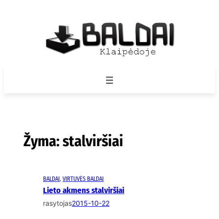
Eiti
prie
turinio
Žyma:
stalviršiai
BALDAI
, 
VIRTUVĖS BALDAI
Lieto akmens stalviršiai
rasytojas
2015-10-22