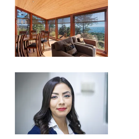
žaliuzes Klaipėdoje?
2026-08-01
Kaip miegamojo atmosfera
veikia odos senėjimą?
2026-06-01