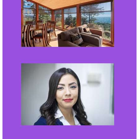
2026-08-01
Kaip miegamojo
atmosfera veikia odos
senėjimą?
2026-06-01