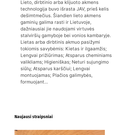
Lieto, dirbtinio arba klijuoto akmens
technologija buvo išrasta JAV, prieš kelis
dešimtmečius. Šiandien lieto akmens
gaminių galima rasti ir Lietuvoje,
dažniausiai jie naudojami virtuvės
stalviršių gamyboje bei vonios kambaryje.
Lietas arba dirbtinis akmuo pasižymi
tokiomis savybėmis: Kietas ir ilgaamžis;
Lengvai prižiūrimas; Atsparus cheminiams
valikliams; Higieniškas; Neturi sujungimo
siūlų; Atsparus karščiui; Lengvai
montuojamas; Plačios galimybės,
formuojant…
Naujausi straipsniai
Kur nusipirkti medines