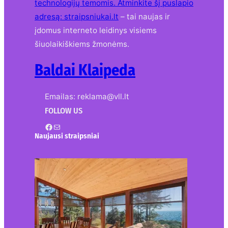
technologijų temomis. Atminkite šį puslapio
adresą:
straipsniukai.lt
– tai naujas ir
įdomus interneto leidinys visiems
šiuolaikiškiems žmonėms.
Baldai Klaipeda
Emailas: reklama@vll.lt
FOLLOW US
Facebook
Mail
Naujausi straipsniai
Kur nusipirkti medines
žaliuzes Klaipėdoje?
2026-08-01