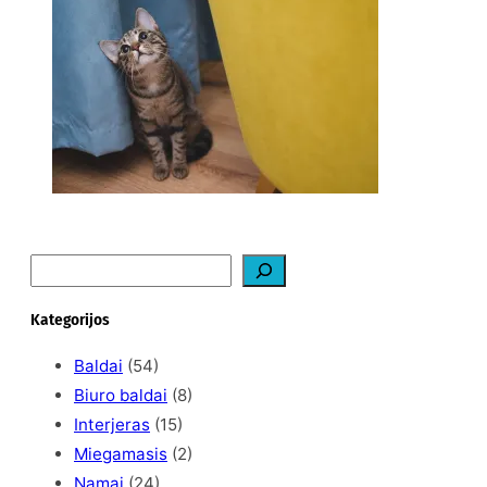
nedraskytų tapetų?
2026-02-07
S
e
a
Kategorijos
r
c
Baldai
(54)
h
Biuro baldai
(8)
Interjeras
(15)
Miegamasis
(2)
Namai
(24)