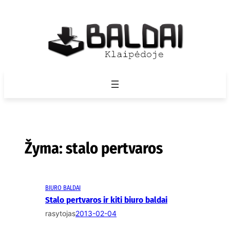
Eiti
prie
turinio
Žyma:
stalo pertvaros
BIURO BALDAI
Stalo pertvaros ir kiti biuro baldai
rasytojas
2013-02-04