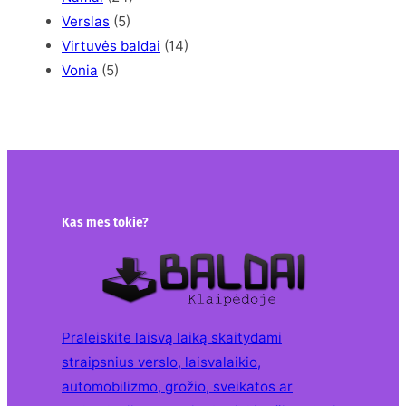
Verslas
(5)
Virtuvės baldai
(14)
Vonia
(5)
Kas mes tokie?
Praleiskite laisvą laiką skaitydami
straipsnius verslo, laisvalaikio,
automobilizmo, grožio, sveikatos ar