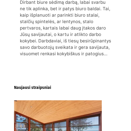
Dirbant biure sėdimą darbą, labai svarbu
ne tik aplinka, bet ir patys biuro baldai. Tai,
kaip išplanuoti ar parinkti biuro stalai,
stalčių spintelės, ar lentynos, stalo
pertvaros, kartais labai daug įtakos daro
Jūsų savijautai, o kartu ir atlikto darbo
kokybei. Darbdaviai, iš tiesų besirūpinantys
savo darbuotojų sveikata ir gera savijauta,
visuomet renkasi kokybiškus ir patogius…
Naujausi straipsniai
Kur nusipirkti medines
žaliuzes Klaipėdoje?
2026-08-01