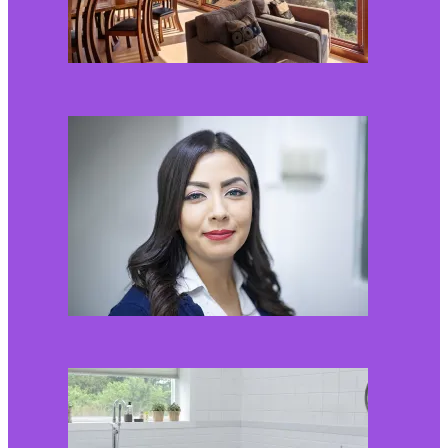
Kaip miegamojo
atmosfera veikia odos
senėjimą?
2026-06-01
Kaip įsirengti pritaikytą
neįgaliojo vežimėliui
vonią?