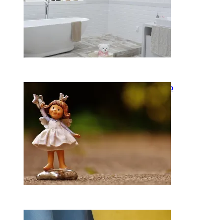
2026-05-12
Keramika kasdienybėje: kaip
rankų darbo indai keičia
požiūrį į namų estetiką
2026-04-02
Ką daryti, kad katė