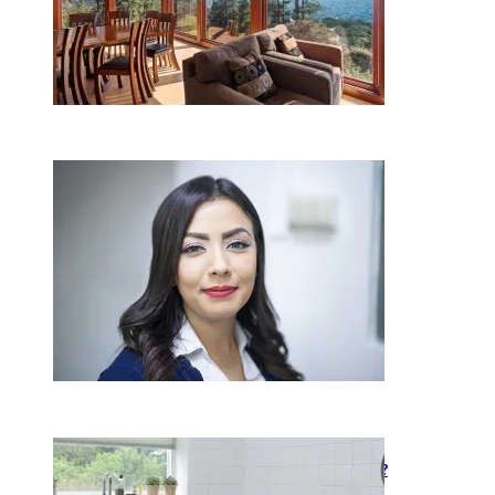
Kaip miegamojo atmosfera
veikia odos senėjimą?
2026-06-01
Kaip įsirengti pritaikytą
neįgaliojo vežimėliui vonią?