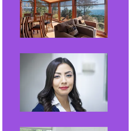
2026-08-01
Kaip miegamojo
atmosfera veikia odos
senėjimą?
2026-06-01
Kaip įsirengti pritaikytą