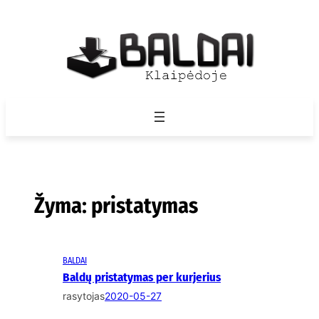
Eiti
prie
turinio
Žyma:
pristatymas
BALDAI
Baldų pristatymas per kurjerius
rasytojas
2020-05-27