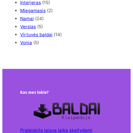
Interjeras
(15)
Miegamasis
(2)
Namai
(24)
Verslas
(5)
Virtuvės baldai
(14)
Vonia
(5)
Kas mes tokie?
Praleiskite laisvą laiką skaitydami