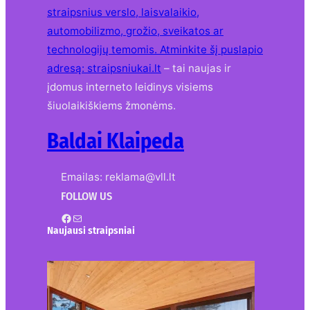
straipsnius verslo, laisvalaikio,
automobilizmo, grožio, sveikatos ar
technologijų temomis. Atminkite šį puslapio
adresą:
straipsniukai.lt
– tai naujas ir
įdomus interneto leidinys visiems
šiuolaikiškiems žmonėms.
Baldai Klaipeda
Emailas: reklama@vll.lt
FOLLOW US
Facebook
Mail
Naujausi straipsniai
Kur nusipirkti medines
žaliuzes Klaipėdoje?