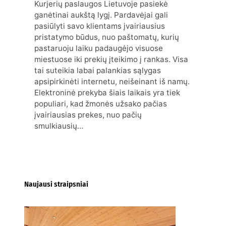
Kurjerių paslaugos Lietuvoje pasiekė
ganėtinai aukštą lygį. Pardavėjai gali
pasiūlyti savo klientams įvairiausius
pristatymo būdus, nuo paštomatų, kurių
pastaruoju laiku padaugėjo visuose
miestuose iki prekių įteikimo į rankas. Visa
tai suteikia labai palankias sąlygas
apsipirkinėti internetu, neišeinant iš namų.
Elektroninė prekyba šiais laikais yra tiek
populiari, kad žmonės užsako pačias
įvairiausias prekes, nuo pačių
smulkiausių…
Naujausi straipsniai
Kur nusipirkti medines
žaliuzes Klaipėdoje?