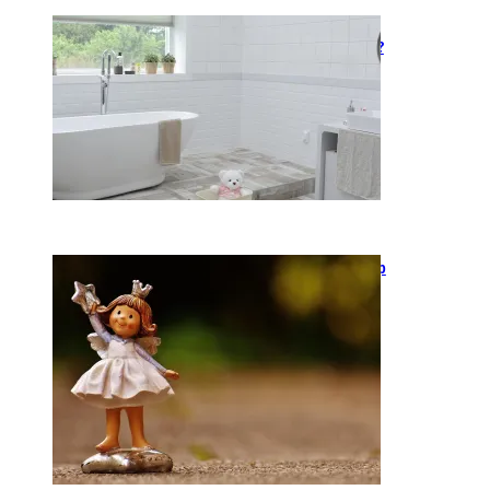
Kaip įsirengti pritaikytą
neįgaliojo vežimėliui vonią?
2026-05-12
Keramika kasdienybėje: kaip
rankų darbo indai keičia
požiūrį į namų estetiką
2026-04-02