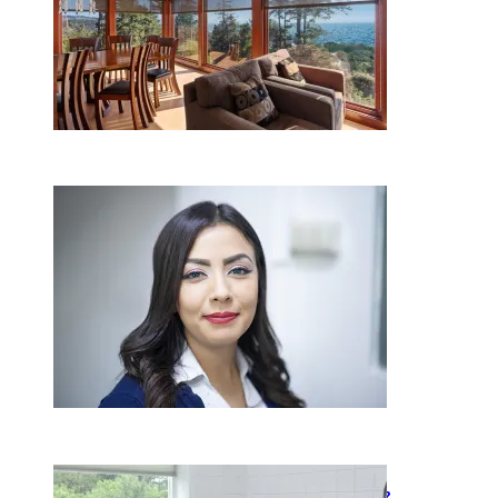
Kaip miegamojo atmosfera
veikia odos senėjimą?
2026-06-01
Kaip įsirengti pritaikytą
neįgaliojo vežimėliui vonią?