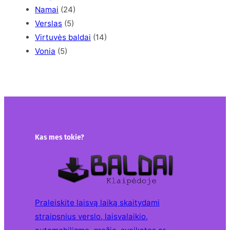
Namai
(24)
Verslas
(5)
Virtuvės baldai
(14)
Vonia
(5)
Kas mes tokie?
Praleiskite laisvą laiką skaitydami
straipsnius verslo, laisvalaikio,