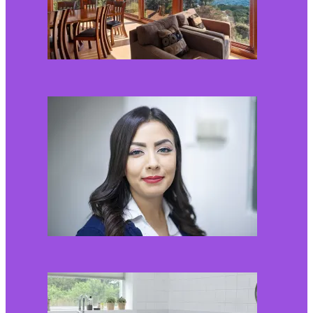
Kaip miegamojo
atmosfera veikia odos
senėjimą?
2026-06-01
Kaip įsirengti pritaikytą
neįgaliojo vežimėliui
vonią?