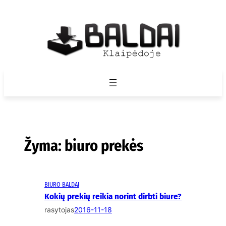
Eiti
prie
turinio
Žyma:
biuro prekės
BIURO BALDAI
Kokių prekių reikia norint dirbti biure?
rasytojas
2016-11-18