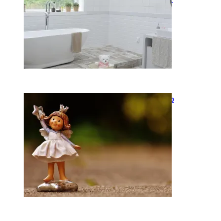
2026-05-12
Keramika kasdienybėje: kaip
rankų darbo indai keičia
požiūrį į namų estetiką
2026-04-02