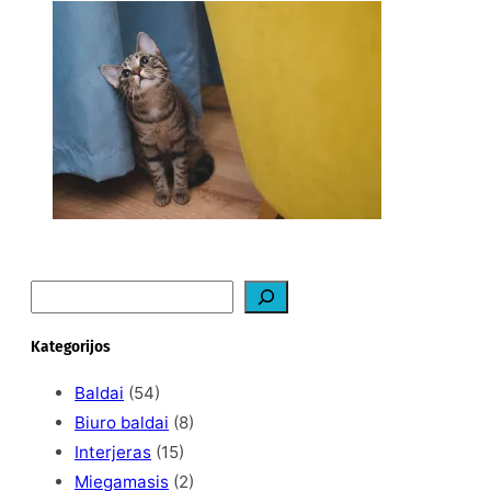
Ką daryti, kad katė
nedraskytų tapetų?
2026-02-07
S
e
a
Kategorijos
r
c
Baldai
(54)
h
Biuro baldai
(8)
Interjeras
(15)
Miegamasis
(2)