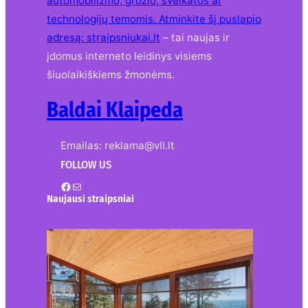
automobilizmo, grožio, sveikatos ar
technologijų temomis. Atminkite šį puslapio
adresą:
straipsniukai.lt
– tai naujas ir
įdomus interneto leidinys visiems
šiuolaikiškiems žmonėms.
Baldai Klaipeda
Emailas: reklama@vll.lt
FOLLOW US
Facebook
Mail
Naujausi straipsniai
Kur nusipirkti medines
žaliuzes Klaipėdoje?
2026-08-01