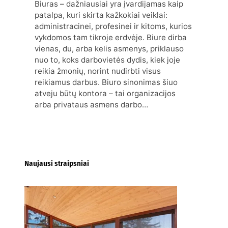
Biuras – dažniausiai yra įvardijamas kaip
patalpa, kuri skirta kažkokiai veiklai:
administracinei, profesinei ir kitoms, kurios
vykdomos tam tikroje erdvėje. Biure dirba
vienas, du, arba kelis asmenys, priklauso
nuo to, koks darbovietės dydis, kiek joje
reikia žmonių, norint nudirbti visus
reikiamus darbus. Biuro sinonimas šiuo
atveju būtų kontora – tai organizacijos
arba privataus asmens darbo…
Naujausi straipsniai
Kur nusipirkti medines
žaliuzes Klaipėdoje?
2026-08-01